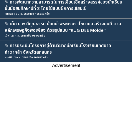
✎
การพัฒนาความสามารถในการเขียนเชิงสร้างสรรค์ของนักเรียน
ชั้นมัธยมศึกษาปีที่ 3 โดยใช้แบบฝึกการเขียนเชิ
kibkae : 5 มิ.ย. 2560 เปิด 105045 ครั้ง
✎
เด็ก น.พ.มีคุณธรรม น้อมนำพระบรมราโชบายฯ สร้างคนดี ตาม
หลักเศรษฐกิจพอเพียง ด้วยรูปแบบ “RUG DEE Moldel”
เนิฟ : 27 ก.ค. 2568 เปิด 98473 ครั้ง
✎
การประเมินโครงการสู่ด้านวิชากนักเรียนโรงเรียนเทศบาล
คำตากล้า จังหวัดสกลนคร
สมบัติ : 2 ก.ย. 2563 เปิด 105077 ครั้ง
Advertisement