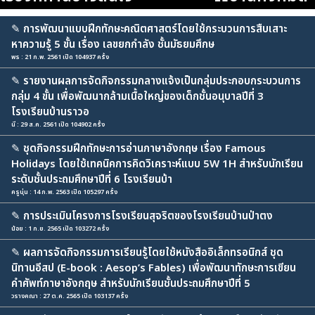
✎
การพัฒนาแบบฝึกทักษะคณิตศาสตร์โดยใช้กระบวนการสืบเสาะ
หาความรู้ 5 ขั้น เรื่อง เลขยกกำลัง ชั้นมัธยมศึกษ
พร : 21 ก.พ. 2561 เปิด 104937 ครั้ง
✎
รายงานผลการจัดกิจกรรมกลางแจ้งเป็นกลุ่มประกอบกระบวนการ
กลุ่ม 4 ขั้น เพื่อพัฒนากล้ามเนื้อใหญ่ของเด็กชั้นอนุบาลปีที่ 3
โรงเรียนบ้านราวอ
นี : 29 ส.ค. 2561 เปิด 104902 ครั้ง
✎
ชุดกิจกรรมฝึกทักษะการอ่านภาษาอังกฤษ เรื่อง Famous
Holidays โดยใช้เทคนิคการคิดวิเคราะห์แบบ 5W 1H สำหรับนักเรียน
ระดับชั้นประถมศึกษาปีที่ 6 โรงเรียนบ้า
ครูนุ่น : 14 ก.พ. 2563 เปิด 105297 ครั้ง
✎
การประเมินโครงการโรงเรียนสุจริตของโรงเรียนบ้านป่าตง
น้อย : 1 ก.ย. 2565 เปิด 103272 ครั้ง
✎
ผลการจัดกิจกรรมการเรียนรู้โดยใช้หนังสืออิเล็กทรอนิกส์ ชุด
นิทานอีสป (E-book : Aesop’s Fables) เพื่อพัฒนาทักษะการเขียน
คำศัพท์ภาษาอังกฤษ สำหรับนักเรียนชั้นประถมศึกษาปีที่ 5
วรางคณา : 27 ต.ค. 2565 เปิด 103137 ครั้ง