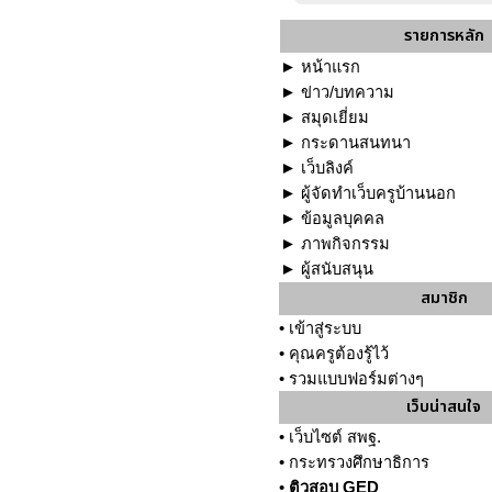
รายการหลัก
►
หน้าแรก
►
ข่าว/บทความ
►
สมุดเยี่ยม
►
กระดานสนทนา
►
เว็บลิงค์
►
ผู้จัดทำเว็บครูบ้านนอก
►
ข้อมูลบุคคล
►
ภาพกิจกรรม
►
ผู้สนับสนุน
สมาชิก
•
เข้าสู่ระบบ
•
คุณครูต้องรู้ไว้
•
รวมแบบฟอร์มต่างๆ
เว็บน่าสนใจ
•
เว็บไซต์ สพฐ.
•
กระทรวงศึกษาธิการ
•
ติวสอบ GED