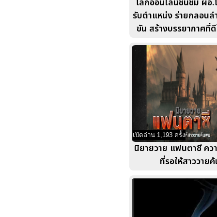
โลกออนไลน์ชื่นชม ผอ.โ
รับตำแหน่ง ร่ายกลอนล
ขัน สร้างบรรยากาศที่ด
เปิดอ่าน 1,193 ครั้ง
นิยายวาย แฟนตาซี ควา
ที่รอให้สาววายค