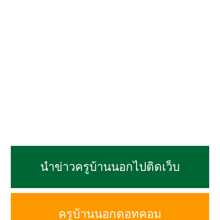
นำข่าวครูบ้านนอกไปติดเว็บ
ครูบ้านนอกดอทคอม