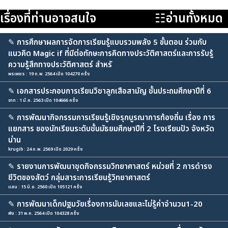
เรื่องที่ท่านอาจสนใจ
☷อ่านทั้งหมด
✎
การศึกษาผลการจัดการเรียนรู้แบบรวมพลัง 5 ขั้นตอน ร่วมกับ
แนวคิด Magic if ที่มีต่อทักษะการคิดทางประวัติศาสตร์และการรับรู้
ความรู้สึกทางประวัติศาสตร์ สำหรั
พรเพชร : 19 ก.พ. 2564 เปิด 104270 ครั้ง
✎
เอกสารประกอบการเรียนวิชาลูกเสือสามัญ ชั้นประถมศึกษาปีที่ 6
อาท : 1 มี.ค. 2563 เปิด 104666 ครั้ง
✎
การพัฒนากิจกรรมการเรียนรู้เชิงรุกบูรณาการท้องถิ่น เรื่อง การ
แยกสาร ของนักเรียนระดับชั้นมัธยมศึกษาปีที่ 2 โรงเรียนปัว จังหวัด
น่าน
krugib : 24 ก.พ. 2569 เปิด 2029 ครั้ง
✎
รายงานการพัฒนาชุดกิจกรรมวิทยาศาสตร์ หน่วยที่ 2 การดำรง
ชีวิตของสัตว์ กลุ่มสาระการเรียนรู้วิทยาศาสตร์
แสน : 15 มิ.ย. 2560 เปิด 105121 ครั้ง
✎
การพัฒนาเด็กปฐมวัยเรื่องการนับเลขและไม่รู้ค่าจำนวน1-20
พัช : 31 พ.ค. 2564 เปิด 104328 ครั้ง