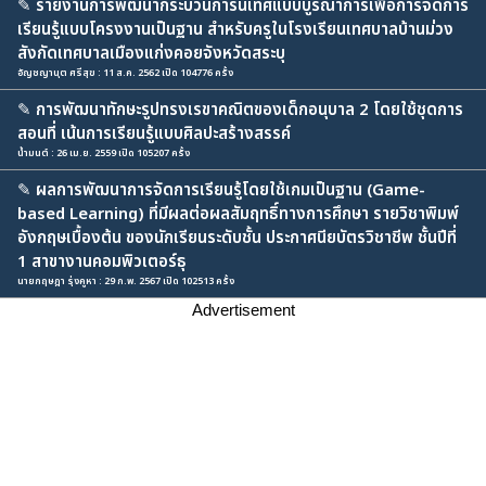
✎
รายงานการพัฒนากระบวนการนิเทศแบบบูรณาการเพื่อการจัดการ
เรียนรู้แบบโครงงานเป็นฐาน สำหรับครูในโรงเรียนเทศบาลบ้านม่วง
สังกัดเทศบาลเมืองแก่งคอยจังหวัดสระบุ
อัญชญานุต ศรีสุข : 11 ส.ค. 2562 เปิด 104776 ครั้ง
✎
การพัฒนาทักษะรูปทรงเรขาคณิตของเด็กอนุบาล 2 โดยใช้ชุดการ
สอนที่ เน้นการเรียนรู้แบบศิลปะสร้างสรรค์
น้ำมนต์ : 26 เม.ย. 2559 เปิด 105207 ครั้ง
✎
ผลการพัฒนาการจัดการเรียนรู้โดยใช้เกมเป็นฐาน (Game-
based Learning) ที่มีผลต่อผลสัมฤทธิ์ทางการศึกษา รายวิชาพิมพ์
อังกฤษเบื้องต้น ของนักเรียนระดับชั้น ประกาศนียบัตรวิชาชีพ ชั้นปีที่
1 สาขางานคอมพิวเตอร์ธุ
นายกฤษฎา รุ่งคูหา : 29 ก.พ. 2567 เปิด 102513 ครั้ง
Advertisement