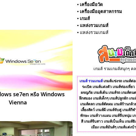
•
เครื่องมือวัด
•
เครื่องมืออุตสาหกรรม
•
เกมส์
•
แหล่งรวมเกมส์
•
แหล่งรวมเกมส์
เกมส์ รวมเกมส์สนุกๆ ค
เกมส์
รวมเกมส์
เกมส์แข่งรถ
เกมส์ต่อส
ระเบิด
เกมส์แต่งตัว
เกมส์ท่องเที่ยว
dows se7en หรือ Windows
ผจญภัย
เกมส์เต้น
เกมส์รถ
เกมส์ดนต
ฝึกสมอง
เกมส์เด็กๆ
เกมส์ปลูกผัก
เกมส
Vienna
เกมส์ตลก
เกมส์ตัดผม
เกมส์ก้านกล้ว
เลี้ยงสัตว์
เกมส์ผี
เกมส์จับคู่
เกมส์กีฬ
ทักษะ
เกมส์วางแผน
เกมส์จีบหนุ่ม
เก
สี
เกมส์จีบสาว
เกมส์เบ็นเท็น
เกมส์ยิ
เมือง
เกมส์มันส์ๆ
เกมส์แต่งบ้