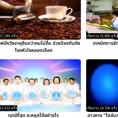
17,280 ครั้ง
เปิดอ่าน 15,866 ครั้ง
มีหวังอายุยืนกว่าคนไม่ดื่ม ช่วยป้องกันภัย
เทคนิคการจัด
โรคหัวใจหลอดเลือด
13,810 ครั้ง
เปิดอ่าน 19,706 ครั้ง
ทุกข์ที่สุด จะหลุดได้อย่างไร
ดาวหาง "โฮล์มส