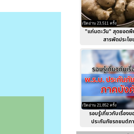
เปิดอ่าน 23,511 ครั้ง
"แก่นตะวัน" สุดยอดพื
สารพัดประโยช
เปิดอ่าน 21,852 ครั้ง
รอบรู้เกี่ยวกับเรื่อง
ประกันภัยรถยนต์ภา