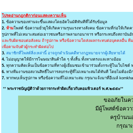
โปรดอ่านกฎกติกาก่อนแสดงความเห็น
1.
ข้อความของท่านจะขึ้นแสดงโดยอัตโนมัติทันทีที่ได้รับข้อมูล
2.
ห้าม
โพสต์ ข้อความยั่วยุให้เกิดความรุนแรงทางสังคม ข้อความที่ก่อให้เกิดค
รูปภาพที่ไม่เหมาะสมต่อเยาวชนหรือภาพลามกอนาจาร หรือกระทบถึงสถาบันอัน
และรับผิดชอบต่อสังคม ถ้ารูปภาพ หรือข้อความใดส่งผลกระทบต่อบุคคลอื่น ทีมง
เพื่อตามจับตัวผู้กระทำผิดต่อไป
3.
สมาชิกที่โพสต์สิ่งเหล่านี้ อาจถูกดำเนินคดีทางกฎหมายจากผู้เสียหายได้
4.
ไม่อนุญาตให้มีการโฆษณาสินค้าใด ๆ ทั้งสิ้น ทั้งทางตรงและทางอ้อม
5.
ทุกความคิดเห็นเป็นข้อความที่ทางผู้เยี่ยมชมเข้ามาร่วมตั้งกระทู้ในเว็บไซต์ ท
6.
ทางทีมงานขอสงวนสิทธิ์ในการลบกระทู้ที่ไม่เหมาะสมได้ทันที โดยไม่ต้องมีกา
7.
หากพบเห็นรูปภาพ หรือข้อความที่ไม่เหมาะสม กรุณาแจ้งมาที่อีเมล์
kornkh
**
พระราชบัญญัติว่าด้วยการกระทำผิดเกี่ยวกับคอมพิวเตอร์ พ.ศ.๒๕๕๐
**
ขออภัยในคว
มีผู้โพสต์ข้อค
ครูบ้านน
กรุณาเ