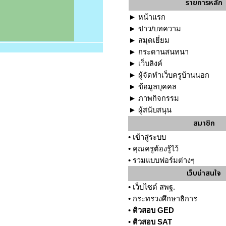
รายการหลัก
►
หน้าแรก
►
ข่าว/บทความ
►
สมุดเยี่ยม
►
กระดานสนทนา
►
เว็บลิงค์
►
ผู้จัดทำเว็บครูบ้านนอก
►
ข้อมูลบุคคล
►
ภาพกิจกรรม
►
ผู้สนับสนุน
สมาชิก
•
เข้าสู่ระบบ
•
คุณครูต้องรู้ไว้
•
รวมแบบฟอร์มต่างๆ
เว็บน่าสนใจ
•
เว็บไซต์ สพฐ.
•
กระทรวงศึกษาธิการ
•
ติวสอบ GED
•
ติวสอบ SAT