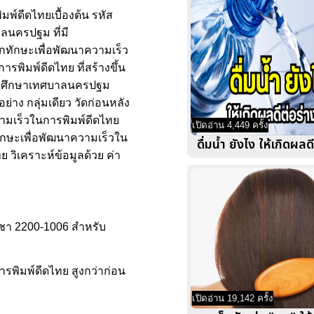
มพ์ดีดไทยเบื้องต้น รหัส
ลนครปฐม ที่มี
ึกทักษะเพื่อพัฒนาความเร็ว
รพิมพ์ดีดไทย ที่สร้างขึ้น
อาชีวศึกษาเทศบาลนครปฐม
่าง กลุ่มเดียว วัดก่อนหลัง
ความเร็วในการพิมพ์ดีดไทย
เปิดอ่าน 4,449 ครั้ง
ักษะเพื่อพัฒนาความเร็วใน
ดื่มน้ำ ยังไง ให้เกิดผล
 วิเคราะห์ข้อมูลด้วย ค่า
ิชา 2200-1006 สำหรับ
ารพิมพ์ดีดไทย สูงกว่าก่อน
เปิดอ่าน 19,142 ครั้ง