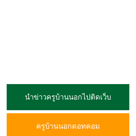
นำข่าวครูบ้านนอกไปติดเว็บ
ครูบ้านนอกดอทคอม