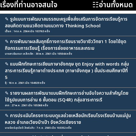
เรื่องที่ท่านอาจสนใจ
☷อ่านทั้งหมด
✎
รูปแบบการพัฒนาสมรรถนะครูเพื่อส่งเสริมการจัดการเรียนรู้การ
สอนคิดตามแนวคิดตามแนวทาง Thinking School
เปี๊ยก : 14 ส.ค. 2564 เปิด 103763 ครั้ง
✎
การพัฒนาผลสัมฤทธิ์ทางการเรียนรายวิชาชีววิทยา 1 โดยใช้ชุด
กิจกรรมการเรียนรู้ เรื่องการย่อยอาหารและกระบ
นางสาวจินตนา เหล็กเจ๊ก : 30 พ.ค. 2561 เปิด 105044 ครั้ง
✎
แบบฝึกทักษะการเขียนภาษาอังกฤษ ชุด Enjoy with words กลุ่ม
สาระการเรียนรู้ภาษาต่างประเทศ (ภาษาอังกฤษ ) ชั้นประถมศึกษาปีที่
5
อุ๊ : 16 ก.ย. 2561 เปิด 104929 ครั้ง
✎
รายงานผลการพัฒนาแบบฝึกทักษะการอ่านจับใจความสำคัญโดย
ใช้รูปแบบการอ่าน 6 ขั้นตอน (SQ4R) กลุ่มสาระการเรี
อาท : 27 พ.ค. 2561 เปิด 105368 ครั้ง
✎
การประเมินโครงการะบบดูแลช่วยเหลือนักเรียนโรงเรียนบ้านแม่ปูน
หลวง อำเภอเวียงป่าเป้า จังหวัดเชียงราย
นายจิตร์สุรโชติ สิงห์แก้ว : 7 ก.ย. 2565 เปิด 103352 ครั้ง