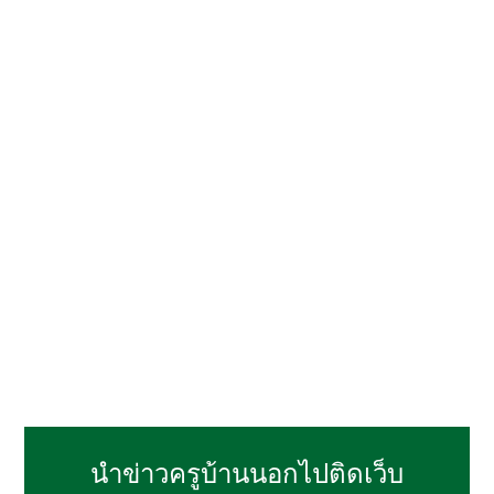
นำข่าวครูบ้านนอกไปติดเว็บ