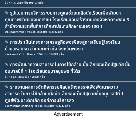
อุ๊ : 7 ก.ค. 2560 เปิด 105197 ครั้ง
✎
รูปแบบการบริหารระบบการดูแลช่วยเหลือนักเรียนเพื่อพัฒนา
คุณภาพชีวิตของนักเรียน โรงเรียนนิคมสร้างตนเองจังหวัดระยอง 3
สำนักงานเขตพื้นที่การศึกษาประถมศึกษาระยอง เขต 1
Dr.Phaorampa : 19 มิ.ย. 2565 เปิด 103942 ครั้ง
✎
การประเมินโครงการเศรษฐกิจพอเพียงสู่การเรียนรู้โรงเรียน
บ้านแหลมหิน อำเภอตะกั่วทุ่ง จังหวัดพังงา
นายจิรพนธ์ หีมยิ : 28 เม.ย. 2564 เปิด 104587 ครั้ง
✎
การพัฒนาความสามารถในการใช้กล้ามเนื้อเล็กของเด็กปฐมวัย ชั้น
อนุบาลปีที่ 1 โรงเรียนอนุบาลชุมพร ที่ได้ร
นิ : 14 ธ.ค. 2559 เปิด 105124 ครั้ง
✎
รายงานผลการจัดกิจกรรมศิลปสร้างสรรค์เพื่อพัฒนาความ
สามารถ ในการใช้กล้ามเนื้อมัดเล็กของเด็กปฐมวัยชั้นอนุบาลปีที่ 1
ศูนย์พัฒนาเด็กเล็ก องค์การบริหารส่ว
นางสาวธนพร กาศเจริญ : 8 ก.ย. 2562 เปิด 104747 ครั้ง
Advertisement