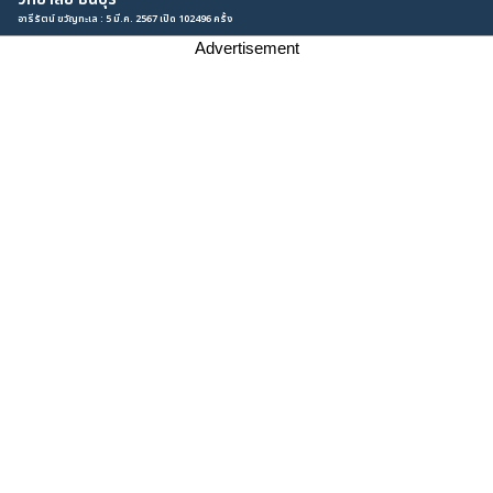
อารีรัตน์ ขวัญทะเล : 5 มี.ค. 2567 เปิด 102496 ครั้ง
Advertisement