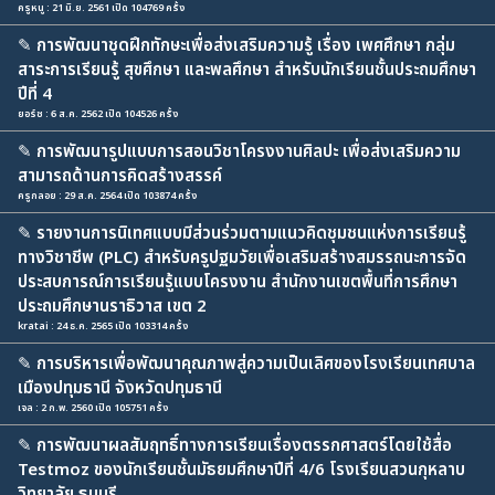
ครูหนู : 21 มิ.ย. 2561 เปิด 104769 ครั้ง
✎
การพัฒนาชุดฝึกทักษะเพื่อส่งเสริมความรู้ เรื่อง เพศศึกษา กลุ่ม
สาระการเรียนรู้ สุขศึกษา และพลศึกษา สำหรับนักเรียนชั้นประถมศึกษา
ปีที่ 4
ยอร์ช : 6 ส.ค. 2562 เปิด 104526 ครั้ง
✎
การพัฒนารูปแบบการสอนวิชาโครงงานศิลปะ เพื่อส่งเสริมความ
สามารถด้านการคิดสร้างสรรค์
ครูกลอย : 29 ส.ค. 2564 เปิด 103874 ครั้ง
✎
รายงานการนิเทศแบบมีส่วนร่วมตามแนวคิดชุมชนแห่งการเรียนรู้
ทางวิชาชีพ (PLC) สำหรับครูปฐมวัยเพื่อเสริมสร้างสมรรถนะการจัด
ประสบการณ์การเรียนรู้แบบโครงงาน สำนักงานเขตพื้นที่การศึกษา
ประถมศึกษานราธิวาส เขต 2
kratai : 24 ธ.ค. 2565 เปิด 103314 ครั้ง
✎
การบริหารเพื่อพัฒนาคุณภาพสู่ความเป็นเลิศของโรงเรียนเทศบาล
เมืองปทุมธานี จังหวัดปทุมธานี
เจล : 2 ก.พ. 2560 เปิด 105751 ครั้ง
✎
การพัฒนาผลสัมฤทธิ์ทางการเรียนเรื่องตรรกศาสตร์โดยใช้สื่อ
Testmoz ของนักเรียนชั้นมัธยมศึกษาปีที่ 4/6 โรงเรียนสวนกุหลาบ
วิทยาลัย ธนบุรี