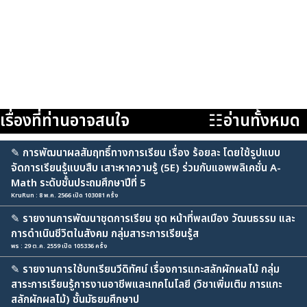
เรื่องที่ท่านอาจสนใจ
☷อ่านทั้งหมด
✎
การพัฒนาผลสัมฤทธิ์ทางการเรียน เรื่อง ร้อยละ โดยใช้รูปแบบ
จัดการเรียนรู้แบบสืบ เสาะหาความรู้ (5E) ร่วมกับแอพพลิเคชั่น A-
Math ระดับชั้นประถมศึกษาปีที่ 5
KruRun : 8 พ.ค. 2566 เปิด 103081 ครั้ง
✎
รายงานการพัฒนาชุดการเรียน ชุด หน้าที่พลเมือง วัฒนธรรม และ
การดำเนินชีวิตในสังคม กลุ่มสาระการเรียนรู้ส
พร : 29 ต.ค. 2559 เปิด 105336 ครั้ง
✎
รายงานการใช้บทเรียนวีดิทัศน์ เรื่องการแกะสลักผักผลไม้ กลุ่ม
สาระการเรียนรู้การงานอาชีพและเทคโนโลยี (วิชาเพิ่มเติม การแกะ
สลักผักผลไม้) ชั้นมัธยมศึกษาป