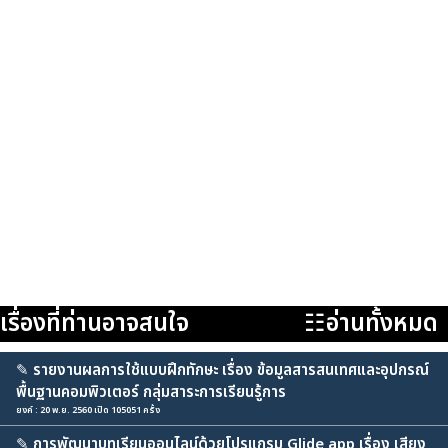
เรื่องที่ท่านอาจสนใจ
☷อ่านทั้งหมด
✎
รายงานผลการใช้แบบฝึกทักษะ เรื่อง ข้อมูลสารสนเทศและอุปกรณ์
พื้นฐานคอมพิวเตอร์ กลุ่มสาระการเรียนรู้การ
ยงค์ : 20 พ.ย. 2560 เปิด 105051 ครั้ง
✎
การพัฒนาบทเรียนออนไลน์ด้วยโปรแกรม Glide app เรื่อง เสียง