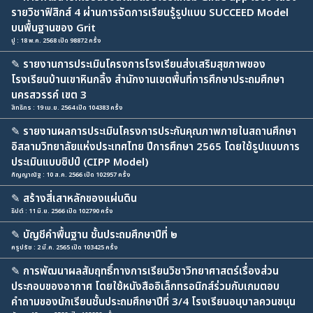
รายวิชาฟิสิกส์ 4 ผ่านการจัดการเรียนรู้รูปแบบ SUCCEED Model
บนพื้นฐานของ Grit
ปู : 18 พ.ค. 2568 เปิด 98872 ครั้ง
✎
รายงานการประเมินโครงการโรงเรียนส่งเสริมสุขภาพของ
โรงเรียนบ้านเขาหินกลิ้ง สำนักงานเขตพื้นที่การศึกษาประถมศึกษา
นครสวรรค์ เขต 3
สิทธิกร : 19 เม.ย. 2564 เปิด 104383 ครั้ง
✎
รายงานผลการประเมินโครงการประกันคุณภาพภายในสถานศึกษา
อิสลามวิทยาลัยแห่งประเทศไทย ปีการศึกษา 2565 โดยใช้รูปแบบการ
ประเมินแบบซิปป์ (CIPP Model)
กัญญาณัฐ : 10 ส.ค. 2566 เปิด 102957 ครั้ง
✎
สร้างสี่เสาหลักของแผ่นดิน
ธิปต์ : 11 มิ.ย. 2566 เปิด 102790 ครั้ง
✎
บัญชีคำพื้นฐาน ชั้นประถมศึกษาปีที่ ๒
ครูปรัช : 2 มี.ค. 2565 เปิด 103425 ครั้ง
✎
การพัฒนาผลสัมฤทธิ์ทางการเรียนวิชาวิทยาศาสตร์เรื่องส่วน
ประกอบของอากาศ โดยใช้หนังสืออิเล็กทรอนิกส์ร่วมกับเกมตอบ
คำถามของนักเรียนชั้นประถมศึกษาปีที่ 3/4 โรงเรียนอนุบาลควนขนุน