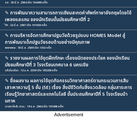
รส : 30 มี.ค. 2564 เปิด 104490 ครั้ง
✎
การพัฒนาความสามารถการเขียนสะกดคำศัพท์ภาษาอังกฤษโดยใช้
เพลงและเกม ของนักเรียนชั้นมัธยมศึกษาปีที่ 2
ีTA : 22 มี.ค. 2567 เปิด 101920 ครั้ง
✎
การบริหารจัดการศึกษาปฐมวัยด้วยรูปแบบ HOMES Model สู่
การพัฒนาเด็กปฐมวัยรอบด้านอย่างมีคุณภาพ
worwea : 30 มิ.ย. 2569 เปิด 1332 ครั้ง
✎
รายงานผลการใช้ชุดฝึกทักษะ เรื่องชนิดของประโยค ของนักเรียน
มัธยมศึกษาปีที่ 3 โรงเรียนเทศบาล 6 นครเชีย
แก้วใบเดียว : 12 ม.ค. 2559 เปิด 105208 ครั้ง
✎
ชื่อผลงาน ผลการใช้ชุดกิจกรรมวิทยาศาสตร์ตามกระบวนการสืบ
เสาะหาความรู้ 5 ขั้น (5E) เรื่อง สิ่งมีชีวิตกับสิ่งแวดล้อม กลุ่มสาระการ
เรียนรู้วิทยาศาสตร์และเทคโนโลยี ชั้นประถมศึกษาปีที่ 5 โรงเรียนบ้า
นกาห
นางยาวีหย๊ะ สามะ : 19 ธ.ค. 2564 เปิด 103496 ครั้ง
Advertisement