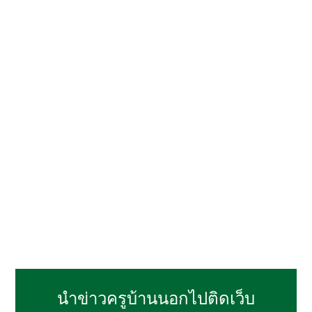
นำข่าวครูบ้านนอกไปติดเว็บ