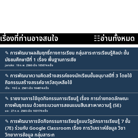
เรื่องที่ท่านอาจสนใจ
☷อ่านทั้งหมด
✎
การพัฒนาผลสัมฤทธิ์ทางการเรียน กลุ่มสาระการเรียนรู้ศิลปะ ชั้น
มัธยมศึกษาปีที่ 1 เรื่อง พื้นฐานการเขีย
jaruko : 19 ก.พ. 2560 เปิด 105074 ครั้ง
✎
การพัฒนาความคิดสร้างสรรค์ของนักเรียนชั้นอนุบาลปีที่ 3 โดยใช้
กิจกรรมสร้างสรรค์จากวัสดุเหลือใช้
เปิ้ล : 19 มิ.ย. 2561 เปิด 104874 ครั้ง
✎
รายงานการใช้ชุดกิจกรรมการเรียนรู้ เรื่อง การถ่ายทอดลักษณะ
ทางพันธุกรรม ด้วยกระบวนการสอนแบบสืบเสาะหาความรู้ (5E)
มล : 27 ก.ย. 2565 เปิด 103179 ครั้ง
✎
การพัฒนาการจัดกิจกรรมการเรียนรู้แบบวัฏจักรการเรียนรู้ 7 ขั้น
(7E) ร่วมกับ Google Classroom เรื่อง การวิเคราะห์ข้อมูล วิชา
วิทยาการข้อมูล กลุ่มสาระก