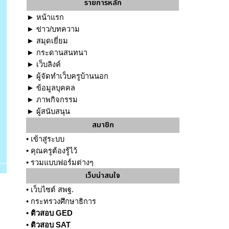
รายการหลัก
►
หน้าแรก
►
ข่าว/บทความ
►
สมุดเยี่ยม
►
กระดานสนทนา
►
เว็บลิงค์
►
ผู้จัดทำเว็บครูบ้านนอก
►
ข้อมูลบุคคล
►
ภาพกิจกรรม
►
ผู้สนับสนุน
สมาชิก
•
เข้าสู่ระบบ
•
คุณครูต้องรู้ไว้
•
รวมแบบฟอร์มต่างๆ
เว็บน่าสนใจ
•
เว็บไซต์ สพฐ.
•
กระทรวงศึกษาธิการ
•
ติวสอบ GED
•
ติวสอบ SAT