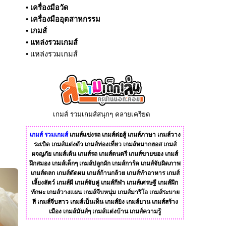
•
เครื่องมือวัด
•
เครื่องมืออุตสาหกรรม
•
เกมส์
•
แหล่งรวมเกมส์
•
แหล่งรวมเกมส์
เกมส์ รวมเกมส์สนุกๆ คลายเครียด
เกมส์
รวมเกมส์
เกมส์แข่งรถ
เกมส์ต่อสู้
เกมส์ภาษา
เกมส์วาง
ระเบิด
เกมส์แต่งตัว
เกมส์ท่องเที่ยว
เกมส์หมากฮอส
เกมส์
ผจญภัย
เกมส์เต้น
เกมส์รถ
เกมส์ดนตรี
เกมส์ขายของ
เกมส์
ฝึกสมอง
เกมส์เด็กๆ
เกมส์ปลูกผัก
เกมส์การ์ด
เกมส์จับผิดภาพ
เกมส์ตลก
เกมส์ตัดผม
เกมส์ก้านกล้วย
เกมส์ทําอาหาร
เกมส์
เลี้ยงสัตว์
เกมส์ผี
เกมส์จับคู่
เกมส์กีฬา
เกมส์เศรษฐี
เกมส์ฝึก
ทักษะ
เกมส์วางแผน
เกมส์จีบหนุ่ม
เกมส์มาริโอ
เกมส์ระบาย
สี
เกมส์จีบสาว
เกมส์เบ็นเท็น
เกมส์ยิง
เกมส์ยาน
เกมส์สร้าง
เมือง
เกมส์มันส์ๆ
เกมส์แต่งบ้าน
เกมส์ความรู้