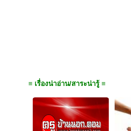
≡ เรื่องน่าอ่าน/สาระน่ารู้ ≡