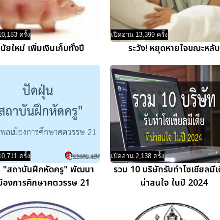
10,183 ครั้ง
เปิดอ่าน 13,399 ครั้ง
ินัยใหม่ เพิ่มเงินเก็บทั้งปี
ระวัง! หยุดหายใจขณะหลับ
10,711 ครั้ง
เปิดอ่าน 2,138 ครั้ง
่น "สถาบันฝึกหัดครู" พัฒนา
รวม 10 บริษัทรับทำโซเชียลมีเด
มืองการศึกษาศตวรรษ 21
น่าสนใจ ในปี 2024