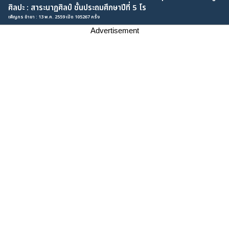
ศิลปะ : สาระนาฏศิลป์ ชั้นประถมศึกษาปีที่ 5 โร
เพ็ญภร ขำยา : 13 พ.ค. 2559 เปิด 105267 ครั้ง
Advertisement