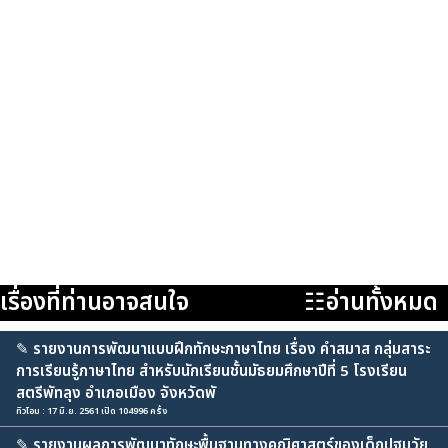
เรื่องที่ท่านอาจสนใจ
☷อ่านทั้งหมด
✎
รายงานการพัฒนาแบบฝึกทักษะภาษาไทย เรื่อง คำสมาส กลุ่มสาระ
การเรียนรู้ภาษาไทย สำหรับนักเรียนชั้นมัธยมศึกษาปีที่ 5 โรงเรียน
สตรีพัทลุง อำเภอเมือง จังหวัดพั
ทิวโอม : 17 มิ.ย. 2561 เปิด 104996 ครั้ง
✎
รายงานผลการพัฒนาทักษะพื้นฐานทางคณิศาสตร์ของเด็กปฐมวัย