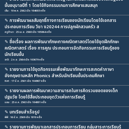
ชั้นอนุบาลปีที่ 1 โดยใช้กิจกรรมเกมการศึกษาแสนสนุก
เอ็ม : 10 พ.ค. 2562 เปิด 104603 ครั้ง
✎
การพัฒนาผลสัมฤทธิ์ทางการเรียนของนักเรียนโดยใช้เอกสาร
ประกอบการเรียน วิชา ง20244 การปลูกผักสวนครัว ส
ครูป้านา : 25 เม.ย. 2560 เปิด 105064 ครั้ง
✎
ชื่อเรื่อง ผลการพัฒนาทักษะทางคณิตศาสตร์โดยใช้ชุดฝึกทักษะ
คณิตศาสตร์ เรื่อง การคูณ ประกอบการจัดกิจกรรมการเรียนรู้ของ
นักเรียนชั้น
อาซิ : 2 ก.ย. 2564 เปิด 103679 ครั้ง
✎
รายงานการใช้ชุดกิจกรรมเพื่อพัฒนาทักษะการสะกดคำภาษา
อังกฤษตามหลัก Phonics สำหรับนักเรียนชั้นประถมศึกษา
Ket : 17 มี.ค. 2561 เปิด 104967 ครั้ง
✎
รายงานผลการพัฒนาความสามารถในการคิดรวบยอดของเด็ก
ปฐมวัย โดยใช้สื่อประกอบชุดวัวแห่งการเรียนรู้
แอม : 25 ส.ค. 2563 เปิด 104801 ครั้ง
✎
บทเรียนสำเร็จรูป
พีพี : 16 มี.ค. 2569 เปิด 1810 ครั้ง
✎
รายงานการพัฒนาเอกสารประกอบการเรียน กลุ่มสาระการเรียนรู้