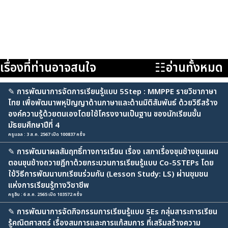
เรื่องที่ท่านอาจสนใจ
☷อ่านทั้งหมด
✎
การพัฒนาการจัดการเรียนรู้แบบ 5Step : MMPPE รายวิชาภาษา
ไทย เพื่อพัฒนาพหุปัญญาด้านภาษาและด้านมิติสัมพันธ์ ด้วยวิธีสร้าง
องค์ความรู้ด้วยตนเองโดยใช้โครงงานเป็นฐาน ของนักเรียนชั้น
มัธยมศึกษาปีที่ 4
ครูแอล : 3 ส.ค. 2567 เปิด 100837 ครั้ง
✎
การพัฒนาผลสัมฤทธิ์ทางการเรียน เรื่อง เสภาเรื่องขุนช้างขุนแผน
ตอนขุนช้างถวายฎีกาด้วยกระบวนการเรียนรู้แบบ Co-5STEPs โดย
ใช้วิธีการพัฒนาบทเรียนร่วมกัน (Lesson Study: LS) ผ่านชุมชน
แห่งการเรียนรู้ทางวิชาชีพ
ครูอ๊บ : 6 ส.ค. 2565 เปิด 103572 ครั้ง
✎
การพัฒนาการจัดกิจกรรมการเรียนรู้แบบ 5Es กลุ่มสาระการเรียน
รู้คณิตศาสตร์ เรื่องสมการและการแก้สมการ ที่เสริมสร้างความ