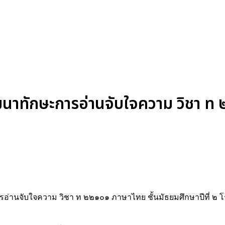
ฒนาทักษะการอ่านจับใจความ วิชา 
ารอ่านจับใจความ วิชา ท ๒๒๑๐๑ ภาษาไทย ชั้นมัธยมศึกษาปีที่ ๒ 