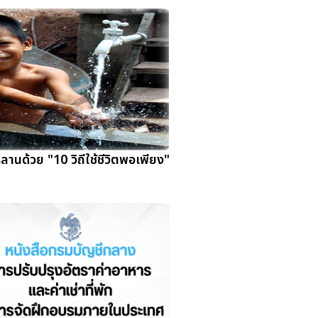
หลานด้วย "10 วิถีใช้ชีวิตพอเพียง"