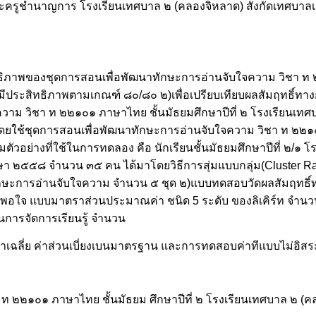
ยฐานะครูชำนาญการ โรงเรียนเทศบาล ๒ (คลองจิหลาด) สังกัดเทศบาลเ
ระสิทธิภาพของชุดการสอนเพื่อพัฒนาทักษะการอ่านจับใจความ วิชา 
ห้มีประสิทธิภาพตามเกณฑ์ ๘๐/๘๐ ๒)เพื่อเปรียบเทียบผลสัมฤทธิ์ท
ความ วิชา ท ๒๒๑๐๑ ภาษาไทย ชั้นมัธยมศึกษาปีที่ ๒ โรงเรียนเท
นโดยใช้ชุดการสอนเพื่อพัฒนาทักษะการอ่านจับใจความ วิชา ท ๒๒๑
มตัวอย่างที่ใช้ในการทดลอง คือ นักเรียนชั้นมัธยมศึกษาปีที่ ๒/๑ 
ศึกษา ๒๕๕๘ จำนวน ๓๕ คน ได้มาโดยวิธีการสุ่มแบบกลุ่ม(Cluster R
ทักษะการอ่านจับใจความ จำนวน ๕ ชุด ๒)แบบทดสอบวัดผลสัมฤทธิ์
พอใจ แบบมาตราส่วนประมาณค่า ชนิด 5 ระดับ ของลิเคิร์ท จำนวน
นการจัดการเรียนรู้ จำนวน
่ ค่าเฉลี่ย ค่าส่วนเบี่ยงเบนมาตรฐาน และการทดสอบค่าทีแบบไม่อิสร
ท ๒๒๑๐๑ ภาษาไทย ชั้นมัธยม ศึกษาปีที่ ๒ โรงเรียนเทศบาล ๒ (คล