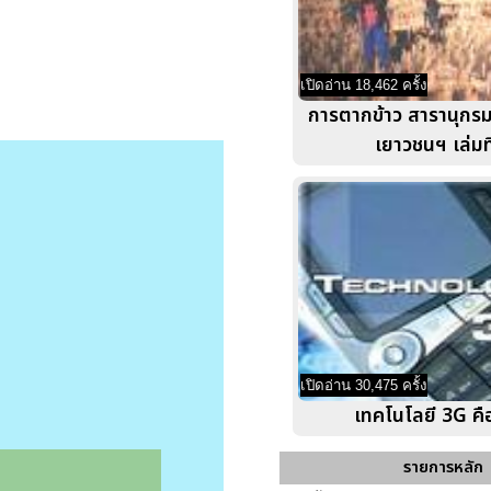
เปิดอ่าน 18,462 ครั้ง
การตากข้าว สารานุกร
เยาวชนฯ เล่มที
เปิดอ่าน 30,475 ครั้ง
เทคโนโลยี 3G คื
รายการหลัก