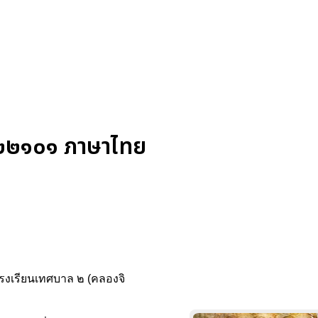
ท ๒๒๑๐๑ ภาษาไทย
โรงเรียนเทศบาล ๒ (คลองจิ