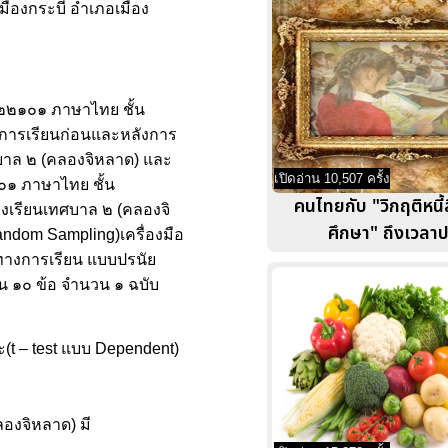
มืองกระบี่ อำเภอเมือง
ท ๒๒๑๐๑ ภาษาไทย ชั้น
างการเรียนก่อนและหลังการ
ศบาล ๒ (คลองจิหลาด) และ
เปิดอ่าน 10,507 ครั้ง
๐๑ ภาษาไทย ชั้น
คนไทยกับ "วิกฤติหนี้
โรงเรียนเทศบาล ๒ (คลองจิ
ศึกษา" ถึงเวลาป
andom Sampling)เครื่องมือ
ทางการเรียน แบบปรนัย
 ๑๐ ข้อ จำนวน ๑ ฉบับ
ะ(t – test แบบ Dependent)
องจิหลาด) มี