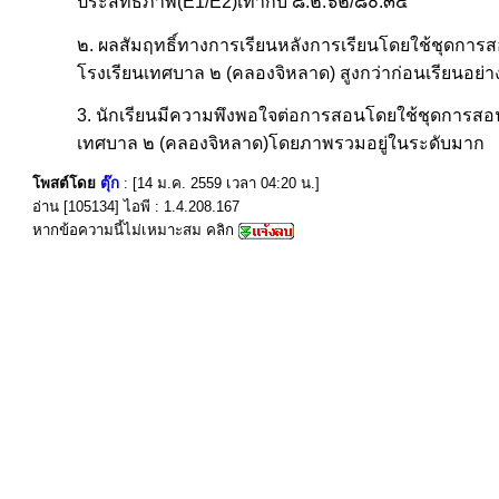
ประสิทธิภาพ(E1/E2)เท่ากับ ๘.๒.๖๒/๘๐.๓๔
๒. ผลสัมฤทธิ์ทางการเรียนหลังการเรียนโดยใช้ชุดการส
โรงเรียนเทศบาล ๒ (คลองจิหลาด) สูงกว่าก่อนเรียนอย่าง
3. นักเรียนมีความพึงพอใจต่อการสอนโดยใช้ชุดการสอนเ
เทศบาล ๒ (คลองจิหลาด)โดยภาพรวมอยู่ในระดับมาก
โพสต์โดย
ตุ๊ก
: [14 ม.ค. 2559 เวลา 04:20 น.]
อ่าน [105134] ไอพี : 1.4.208.167
หากข้อความนี้ไม่เหมาะสม คลิก