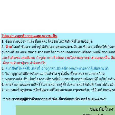
โปรดอ่านกฎกติกาก่อนแสดงความเห็น
1.
ข้อความของท่านจะขึ้นแสดงโดยอัตโนมัติทันทีที่ได้รับข้อมูล
2.
ห้าม
โพสต์ ข้อความยั่วยุให้เกิดความรุนแรงทางสังคม ข้อความที่ก่อให้เกิดค
รูปภาพที่ไม่เหมาะสมต่อเยาวชนหรือภาพลามกอนาจาร หรือกระทบถึงสถาบันอัน
และรับผิดชอบต่อสังคม ถ้ารูปภาพ หรือข้อความใดส่งผลกระทบต่อบุคคลอื่น ทีมง
เพื่อตามจับตัวผู้กระทำผิดต่อไป
3.
สมาชิกที่โพสต์สิ่งเหล่านี้ อาจถูกดำเนินคดีทางกฎหมายจากผู้เสียหายได้
4.
ไม่อนุญาตให้มีการโฆษณาสินค้าใด ๆ ทั้งสิ้น ทั้งทางตรงและทางอ้อม
5.
ทุกความคิดเห็นเป็นข้อความที่ทางผู้เยี่ยมชมเข้ามาร่วมตั้งกระทู้ในเว็บไซต์ ท
6.
ทางทีมงานขอสงวนสิทธิ์ในการลบกระทู้ที่ไม่เหมาะสมได้ทันที โดยไม่ต้องมีกา
7.
หากพบเห็นรูปภาพ หรือข้อความที่ไม่เหมาะสม กรุณาแจ้งมาที่อีเมล์
kornkh
**
พระราชบัญญัติว่าด้วยการกระทำผิดเกี่ยวกับคอมพิวเตอร์ พ.ศ.๒๕๕๐
**
ขออภัยในคว