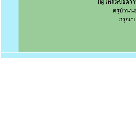
มีผู้โพสต์ข้อค
ครูบ้านน
กรุณาเ