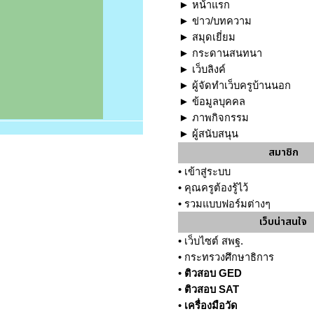
►
หน้าแรก
►
ข่าว/บทความ
►
สมุดเยี่ยม
►
กระดานสนทนา
►
เว็บลิงค์
►
ผู้จัดทำเว็บครูบ้านนอก
►
ข้อมูลบุคคล
►
ภาพกิจกรรม
►
ผู้สนับสนุน
สมาชิก
•
เข้าสู่ระบบ
•
คุณครูต้องรู้ไว้
•
รวมแบบฟอร์มต่างๆ
เว็บน่าสนใจ
•
เว็บไซต์ สพฐ.
•
กระทรวงศึกษาธิการ
•
ติวสอบ GED
•
ติวสอบ SAT
•
เครื่องมือวัด