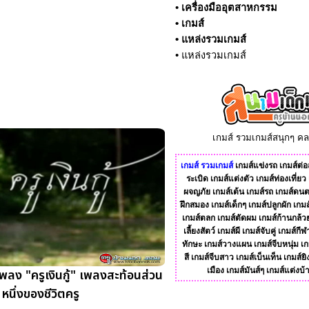
•
เครื่องมืออุตสาหกรรม
•
เกมส์
•
แหล่งรวมเกมส์
•
แหล่งรวมเกมส์
เกมส์ รวมเกมส์สนุกๆ ค
เกมส์
รวมเกมส์
เกมส์แข่งรถ
เกมส์ต่อส
ระเบิด
เกมส์แต่งตัว
เกมส์ท่องเที่ยว
ผจญภัย
เกมส์เต้น
เกมส์รถ
เกมส์ดนต
ฝึกสมอง
เกมส์เด็กๆ
เกมส์ปลูกผัก
เกมส
เกมส์ตลก
เกมส์ตัดผม
เกมส์ก้านกล้ว
เลี้ยงสัตว์
เกมส์ผี
เกมส์จับคู่
เกมส์กีฬ
ทักษะ
เกมส์วางแผน
เกมส์จีบหนุ่ม
เก
สี
เกมส์จีบสาว
เกมส์เบ็นเท็น
เกมส์ยิ
เมือง
เกมส์มันส์ๆ
เกมส์แต่งบ้
เพลง "ครูเงินกู้" เพลงสะท้อนส่วน
หนึ่งของชีวิตครู