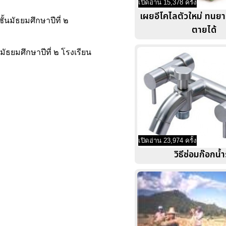
เปิดอ่าน 15,378 ครั้ง
เผยอีโคไลตัวใหม่ ทนยาป
นมัธยมศึกษาปีที่ ๒
ตายได้
ธยมศึกษาปีที่ ๒ โรงเรียน
เปิดอ่าน 23,974 ครั้ง
วิธีซ่อมก๊อกน้ำร