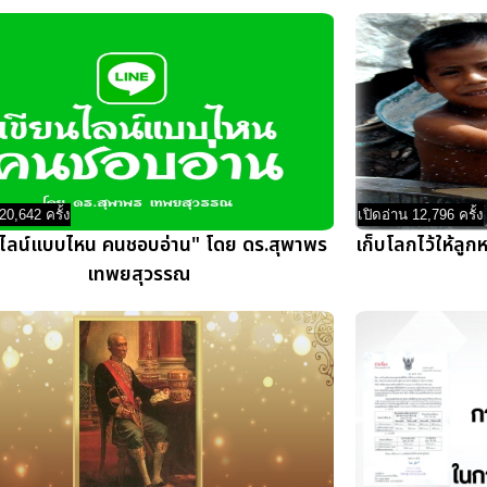
20,642 ครั้ง
เปิดอ่าน 12,796 ครั้ง
นไลน์แบบไหน คนชอบอ่าน" โดย ดร.สุพาพร
เก็บโลกไว้ให้ลูก
เทพยสุวรรณ