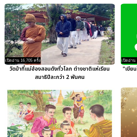
เปิดอ่าน 16,705 ครั้ง
เปิดอ่าน 
วัดป่าที่แม่ฮ่องสอนดังทั่วโลก ต่างชาติแห่เรียน
"เขีย
สมาธิปีละกว่า 2 พันคน