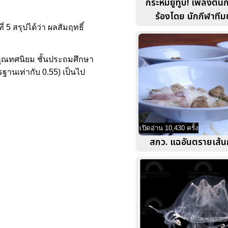
กระหึ่มยูทูบ! เพลงต้น
ร้องโดย นักกีฬาทีม
5 สรุปได้ว่า ผลสัมฤทธิ์
คูณทศนิยม ชั้นประถมศึกษา
รฐานเท่ากับ 0.55) เป็นไป
เปิดอ่าน 10,430 ครั้ง
สกว. แฉอันตรายเส้นก