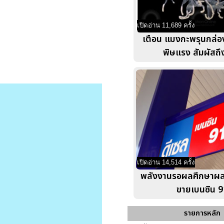
เปิดอ่าน 11,689 ครั้ง
เตือน แมงกะพรุนกล่อ
พิษแรง สัมผัสถ
เปิดอ่าน 14,514 ครั้ง
พลังงานรอผลศึกษาผล
ขายเบนซิน 9
รายการหลัก