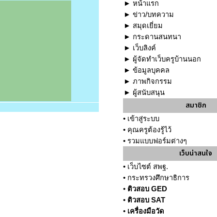
►
หน้าแรก
►
ข่าว/บทความ
►
สมุดเยี่ยม
►
กระดานสนทนา
►
เว็บลิงค์
►
ผู้จัดทำเว็บครูบ้านนอก
►
ข้อมูลบุคคล
►
ภาพกิจกรรม
►
ผู้สนับสนุน
สมาชิก
•
เข้าสู่ระบบ
•
คุณครูต้องรู้ไว้
•
รวมแบบฟอร์มต่างๆ
เว็บน่าสนใจ
•
เว็บไซต์ สพฐ.
•
กระทรวงศึกษาธิการ
•
ติวสอบ GED
•
ติวสอบ SAT
•
เครื่องมือวัด