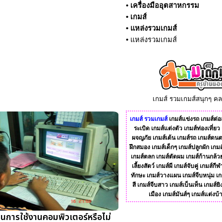
•
เครื่องมืออุตสาหกรรม
•
เกมส์
•
แหล่งรวมเกมส์
•
แหล่งรวมเกมส์
เกมส์ รวมเกมส์สนุกๆ ค
เกมส์
รวมเกมส์
เกมส์แข่งรถ
เกมส์ต่อส
ระเบิด
เกมส์แต่งตัว
เกมส์ท่องเที่ยว
ผจญภัย
เกมส์เต้น
เกมส์รถ
เกมส์ดนต
ฝึกสมอง
เกมส์เด็กๆ
เกมส์ปลูกผัก
เกมส
เกมส์ตลก
เกมส์ตัดผม
เกมส์ก้านกล้ว
เลี้ยงสัตว์
เกมส์ผี
เกมส์จับคู่
เกมส์กีฬ
ทักษะ
เกมส์วางแผน
เกมส์จีบหนุ่ม
เก
สี
เกมส์จีบสาว
เกมส์เบ็นเท็น
เกมส์ยิ
เมือง
เกมส์มันส์ๆ
เกมส์แต่งบ้
นการใช้งานคอมพิวเตอร์หรือไม่