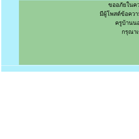
ขออภัยในคว
มีผู้โพสต์ข้อค
ครูบ้านน
กรุณาเ