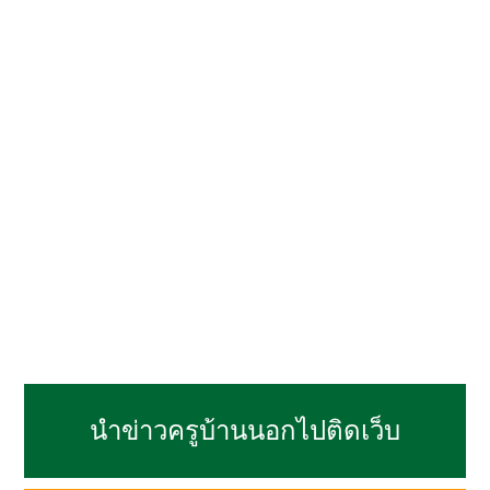
นำข่าวครูบ้านนอกไปติดเว็บ