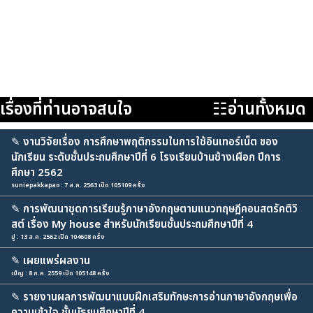
เรื่องที่ท่านอาจสนใจ
☷อ่านทั้งหมด
✎
งานวิจัยเรื่อง การศึกษาพฤติกรรมในการใช้อินเทอร์เน็ต ของ
นักเรียน ระดับชั้นประถมศึกษาปีที่ 6 โรงเรียนบ้านช้างเผือก ปีการ
ศึกษา 2562
suniepakkapao : 7 ส.ค. 2563 เปิด 105109 ครั้ง
✎
การพัฒนาชุดการเรียนรู้ภาษาอังกฤษตามแนวทฤษฎีคอนสตรัคติวิ
สต์ เรื่อง My house สำหรับนักเรียนชั้นประถมศึกษาปีที่ 4
ปู : 13 ส.ค. 2562 เปิด 104608 ครั้ง
✎
เผยแพร่ผลงาน
เบ็ญ : 8 ก.ค. 2559 เปิด 105148 ครั้ง
✎
รายงานผลการพัฒนาแบบฝึกเสริมทักษะการอ่านภาษาอังกฤษเพื่อ
ความเข้าใจ ชั้นมัธยมศึกษาปีที่ 4