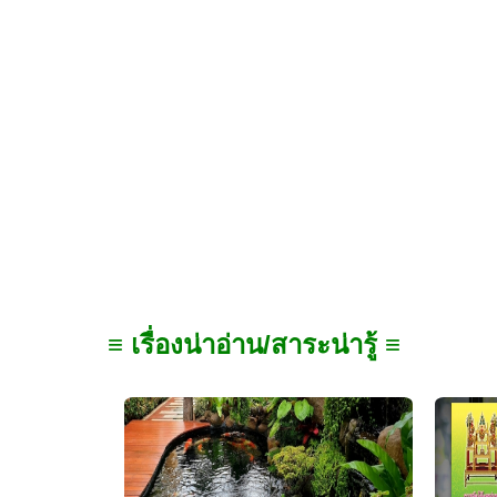
≡ เรื่องน่าอ่าน/สาระน่ารู้ ≡