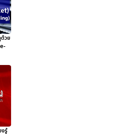
ุด้วย
 e-
งรู้