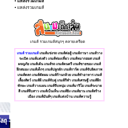
•
แหล่งรวมเกมส์
•
แหล่งรวมเกมส์
เกมส์ รวมเกมส์สนุกๆ คลายเครียด
เกมส์
รวมเกมส์
เกมส์แข่งรถ
เกมส์ต่อสู้
เกมส์ภาษา
เกมส์วาง
ระเบิด
เกมส์แต่งตัว
เกมส์ท่องเที่ยว
เกมส์หมากฮอส
เกมส์
ผจญภัย
เกมส์เต้น
เกมส์รถ
เกมส์ดนตรี
เกมส์ขายของ
เกมส์
ฝึกสมอง
เกมส์เด็กๆ
เกมส์ปลูกผัก
เกมส์การ์ด
เกมส์จับผิดภาพ
เกมส์ตลก
เกมส์ตัดผม
เกมส์ก้านกล้วย
เกมส์ทําอาหาร
เกมส์
เลี้ยงสัตว์
เกมส์ผี
เกมส์จับคู่
เกมส์กีฬา
เกมส์เศรษฐี
เกมส์ฝึก
ทักษะ
เกมส์วางแผน
เกมส์จีบหนุ่ม
เกมส์มาริโอ
เกมส์ระบาย
สี
เกมส์จีบสาว
เกมส์เบ็นเท็น
เกมส์ยิง
เกมส์ยาน
เกมส์สร้าง
เมือง
เกมส์มันส์ๆ
เกมส์แต่งบ้าน
เกมส์ความรู้