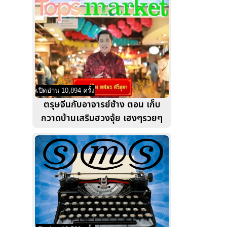
เปิดอ่าน 10,894 ครั้ง
ตรุษจีนกับอาจารย์ช้าง ตอน เก็บ
กวาดบ้านเสริมฮวงจุ้ย เฮงๆรวยๆ