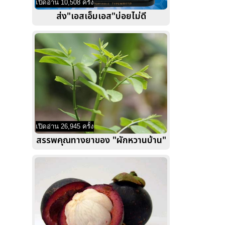
เปิดอ่าน 10,508 ครั้ง
ส่ง"เอสเอ็มเอส"บ่อยไม่ดี
เปิดอ่าน 26,945 ครั้ง
สรรพคุณทางยาของ "ผักหวานบ้าน"