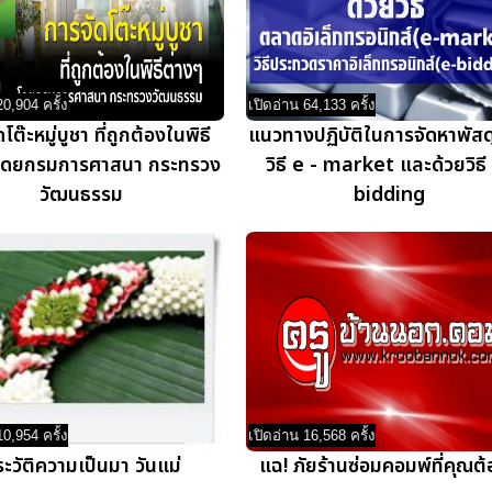
20,904 ครั้ง
เปิดอ่าน 64,133 ครั้ง
โต๊ะหมู่บูชา ที่ถูกต้องในพิธี
แนวทางปฏิบัติในการจัดหาพัสด
 โดยกรมการศาสนา กระทรวง
วิธี e - market และด้วยวิธี
วัฒนธรรม
bidding
10,954 ครั้ง
เปิดอ่าน 16,568 ครั้ง
ะวัติความเป็นมา วันแม่
แฉ! ภัยร้านซ่อมคอมพ์ที่คุณต้อ