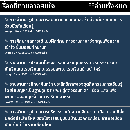
เรื่องที่ท่านอาจสนใจ
☷อ่านทั้งหมด
✎
การพัฒนารูปแบบการสอนตามแนวคอนสตรัคต์วิสซึมร่วมกับการ
ร่วมมือกันเรียนรู้
somjit : 9 มี.ค. 2563 เปิด 104632 ครั้ง
✎
การศึกษาผลการใช้แบบฝึกทักษะการอ่านภาษาอังกฤษเพื่อความ
เข้าใจ ชั้นมัธยมศึกษาปีที่
เคนโด้ : 2 ก.พ. 2559 เปิด 105349 ครั้ง
✎
รายงานการประเมินโครงการส่งเสริมคุณธรรม จริยธรรมของ
นักเรียนในโรงเรียนคุณธรรมสพฐ. โรงเรียนบ้านน้ำไคร้
lucky : 3 ส.ค. 2565 เปิด 103308 ครั้ง
✎
รายงานการศึกษาค้นคว้า ประสิทธิภาพของชุดกิจกรรมการเรียนรู้
โดยใช้ปัญหาเป็นฐาน(5 STEPs) สู่ศตวรรษที่ 21 เรื่อง แสง เพื่อ
พัฒนาผลสัมฤทธิ์ทางการเรียน สำหรับ
siri678 : 31 ส.ค. 2562 เปิด 104774 ครั้ง
✎
การพัฒนารูปแบบการบริหารงานในสถานศึกษาแบบมีส่วนร่วมที่ส่ง
ผลต่อประสิทธิผล ของโรงเรียนชุมชนบ้านบวกครกน้อย อำเภอเมือง
เชียงใหม่ จังหวัดเชียงใหม่