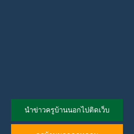
นำข่าวครูบ้านนอกไปติดเว็บ