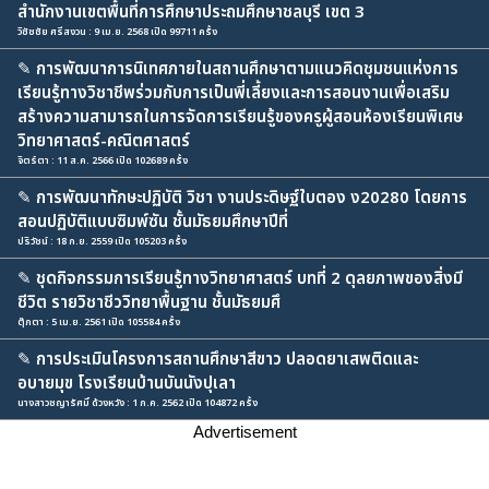
สำนักงานเขตพื้นที่การศึกษาประถมศึกษาชลบุรี เขต 3
วิชัชชัย ศรีสงวน : 9 เม.ย. 2568 เปิด 99711 ครั้ง
✎
การพัฒนาการนิเทศภายในสถานศึกษาตามแนวคิดชุมชนแห่งการ
เรียนรู้ทางวิชาชีพร่วมกับการเป็นพี่เลี้ยงและการสอนงานเพื่อเสริม
สร้างความสามารถในการจัดการเรียนรู้ของครูผู้สอนห้องเรียนพิเศษ
วิทยาศาสตร์-คณิตศาสตร์
จิตร์ตา : 11 ส.ค. 2566 เปิด 102689 ครั้ง
✎
การพัฒนาทักษะปฏิบัติ วิชา งานประดิษฐ์ใบตอง ง20280 โดยการ
สอนปฏิบัติแบบซิมพ์ซัน ชั้นมัธยมศึกษาปีที่
ปริวัชน์ : 18 ก.ย. 2559 เปิด 105203 ครั้ง
✎
ชุดกิจกรรมการเรียนรู้ทางวิทยาศาสตร์ บทที่ 2 ดุลยภาพของสิ่งมี
ชีวิต รายวิชาชีววิทยาพื้นฐาน ชั้นมัธยมศึ
ตุ๊กตา : 5 เม.ย. 2561 เปิด 105584 ครั้ง
✎
การประเมินโครงการสถานศึกษาสีขาว ปลอดยาเสพติดและ
อบายมุข โรงเรียนบ้านบันนังปุเลา
นางสาวชญารัศมิ์ ด้วงหวัง : 1 ก.ค. 2562 เปิด 104872 ครั้ง
Advertisement