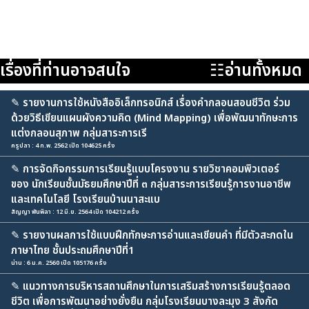
เรื่องที่ท่านอาจสนใจ
☷อ่านทั้งหมด
✎
รายงานการใช้หนังสืออิเล็กทรอนิกส์ เรื่องคำกลอนสอนชีวิต ร่วม
ด้วยวิธีเขียนแผนผังความคิด (Mind Mapping) เพื่อพัฒนาทักษะการ
แต่งกลอนสุภาพ กลุ่มสาระการเรี
ครูปลา : 4 ก.พ. 2562 เปิด 104625 ครั้ง
✎
การจัดกิจกรรมการเรียนรู้แบบโครงงาน รายวิชาคอมพิวเตอร์
ของ นักเรียนชั้นมัธยมศึกษาปีที่ ๓ กลุ่มสาระการเรียนรู้การงานอาชีพ
และเทคโนโลยี โรงเรียนบ้านนาสะแบ
สัญญา พันพิลา : 12 มิ.ย. 2564 เปิด 104212 ครั้ง
✎
รายงานผลการใช้แบบฝึกทักษะการอ่านและเขียนคำ ที่มีตัวสะกดใน
ภาษาไทย ชั้นประถมศึกษาปีที่1
น่าน : 6 ม.ค. 2560 เปิด 105176 ครั้ง
✎
แนวทางการบริหารสถานศึกษาในการเสริมสร้างการเรียนรู้ตลอด
ชีวิต เพื่อการพัฒนาอย่างยั่งยืน กลุ่มโรงเรียนบางละมุง 3 สังกัด