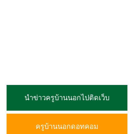
นำข่าวครูบ้านนอกไปติดเว็บ
ครูบ้านนอกดอทคอม