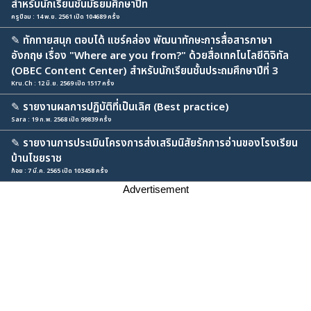
สำหรับนักเรียนชั้นมัธยมศึกษาปีท
ครูป้อม : 14 พ.ย. 2561 เปิด 104689 ครั้ง
✎
ทักทายสนุก ตอบได้ แชร์คล่อง พัฒนาทักษะการสื่อสารภาษา
อังกฤษ เรื่อง "Where are you from?" ด้วยสื่อเทคโนโลยีดิจิทัล
(OBEC Content Center) สำหรับนักเรียนชั้นประถมศึกษาปีที่ 3
Kru.Ch : 12 มิ.ย. 2569 เปิด 1517 ครั้ง
✎
รายงานผลการปฏิบัติที่เป็นเลิศ (Best practice)
Sara : 19 ก.พ. 2568 เปิด 99839 ครั้ง
✎
รายงานการประเมินโครงการส่งเสริมนิสัยรักการอ่านของโรงเรียน
บ้านไชยราช
ก้อย : 7 มี.ค. 2565 เปิด 103458 ครั้ง
Advertisement