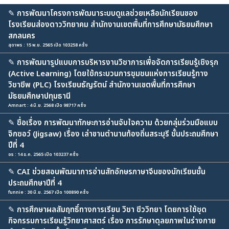
✎
การพัฒนาโครงการพัฒนาระบบดูแลช่วยเหลือนักเรียนของ
โรงเรียนส่องดาววิทยาคม สำนักงานเขตพื้นที่การศึกษามัธยมศึกษา
สกลนคร
สุดาพร : 15 พ.ย. 2565 เปิด 103258 ครั้ง
✎
การพัฒนารูปแบบการบริหารงานวิชาการเพื่อจัดการเรียนรู้เชิงรุก
(Active Learning) โดยใช้กระบวนการชุมชนแห่งการเรียนรู้ทาง
วิชาชีพ (PLC) โรงเรียนธัญรัตน์ สำนักงานเขตพื้นที่การศึกษา
มัธยมศึกษาปทุมธานี
Amnart : 4 มิ.ย. 2568 เปิด 98717 ครั้ง
✎
ชื่อเรื่อง การพัฒนาทักษะการอ่านจับใจความ ด้วยกลุ่มร่วมมือแบบ
จิกซอว์ (Jigsaw) เรื่อง เล่าขานตำนานท้องถิ่นสระบุรี ชั้นประถมศึกษา
ปีที่ 4
อร : 14 ธ.ค. 2565 เปิด 103237 ครั้ง
✎
CAI ช่วยสอนพัฒนาการอ่านสัทอักษรภาษาจีนของนักเรียนชั้น
ประถมศึกษาปีที่ 4
funnie : 30 มิ.ย. 2567 เปิด 100890 ครั้ง
✎
การศึกษาผลสัมฤทธิ์ทางการเรียน วิชา ชีววิทยา โดยการใช้ชุด
กิจกรรมการเรียนรู้วิทยาศาสตร์ เรื่อง การรักษาดุลยภาพในร่างกาย