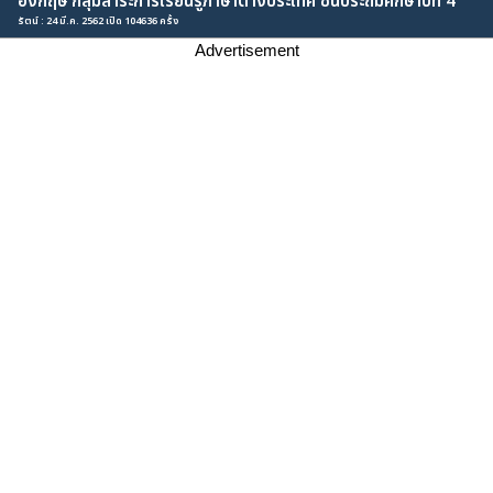
อังกฤษ กลุ่มสาระการเรียนรู้ภาษาต่างประเทศ ชั้นประถมศึกษาปีที่ 4
รัตน์ : 24 มี.ค. 2562 เปิด 104636 ครั้ง
Advertisement