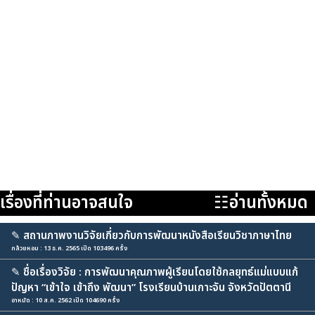
เรื่องที่ท่านอาจสนใจ
☷อ่านทั้งหมด
✎
สถานภาพงานวิจัยเกี่ยวกับการพัฒนาหนังสือเรียนวิชาภาษาไทย
กล้วยหอม : 13 ธ.ค. 2565 เปิด 103496 ครั้ง
✎
ชื่อเรื่องวิจัย : การพัฒนาคุณภาพผู้เรียนโดยใช้กลยุทธ์แม่แบบแก้
ปัญหา “เข้าใจ เข้าถึง พัฒนา” โรงเรียนบ้านเกาะจัน จังหวัดปัตตานี
อาหมัด : 10 ส.ค. 2562 เปิด 104690 ครั้ง