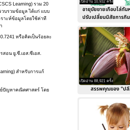
เปิดอ่าน 10,932 ครั้ง
UCSCS Learning) รวม 20
อายุขัยชายเกือบไล่ทัน
็บรวบรวมข้อมูล ได้แก่ แบบ
ปรับเปลี่ยนนิสัยการกินอ
ะห์ข้อมูลโดยใช้ค่าที
่า
น 0.7241 หรือคิดเป็นร้อยละ
สอน ยู.ซี.เอส.ซีเอส.
earning) สำหรับการแก้
เปิดอ่าน 88,921 ครั้ง
สรรพคุณของ "ปลี
จทย์ปัญหาคณิตศาสตร์ โดย