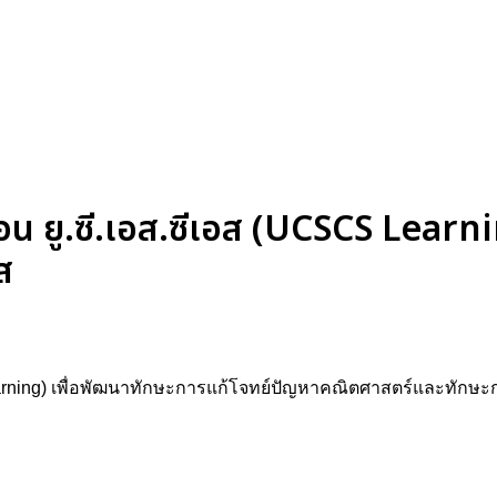
 ยู.ซี.เอส.ซีเอส (UCSCS Learni
ส
arning) เพื่อพัฒนาทักษะการแก้โจทย์ปัญหาคณิตศาสตร์และทักษะ