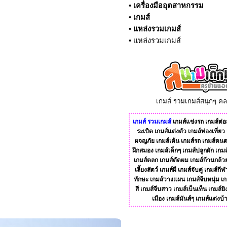
•
เครื่องมืออุตสาหกรรม
•
เกมส์
•
แหล่งรวมเกมส์
•
แหล่งรวมเกมส์
เกมส์ รวมเกมส์สนุกๆ ค
เกมส์
รวมเกมส์
เกมส์แข่งรถ
เกมส์ต่อส
ระเบิด
เกมส์แต่งตัว
เกมส์ท่องเที่ยว
ผจญภัย
เกมส์เต้น
เกมส์รถ
เกมส์ดนต
ฝึกสมอง
เกมส์เด็กๆ
เกมส์ปลูกผัก
เกมส
เกมส์ตลก
เกมส์ตัดผม
เกมส์ก้านกล้ว
เลี้ยงสัตว์
เกมส์ผี
เกมส์จับคู่
เกมส์กีฬ
ทักษะ
เกมส์วางแผน
เกมส์จีบหนุ่ม
เก
สี
เกมส์จีบสาว
เกมส์เบ็นเท็น
เกมส์ยิ
เมือง
เกมส์มันส์ๆ
เกมส์แต่งบ้