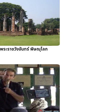
พระราชวังจันทร์ พิษณุโลก