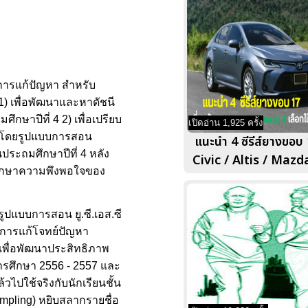
การแก้ปัญหา สำหรับ
1) เพื่อพัฒนาและหาดัชนี
ษาปีที่ 4 2) เพื่อเปรียบ
เปิดอ่าน 1,925 ครั้ง
ียนโดยรูปแบบการสอน
แนะนำ 4 ซีรีส์ยางขอบ 
ประถมศึกษาปีที่ 4 หลัง
Civic / Altis / Mazda
อศึกษาความพึงพอใจของ
้รูปแบบการสอน ยู.ซี.เอส.ซี
ษะการแก้โจทย์ปัญหา
งเพื่อพัฒนาประสิทธิภาพ
การศึกษา 2556 - 2557 และ
วไปใช้จริงกับนักเรียนชั้น
ampling) หยิบสลากรายชื่อ