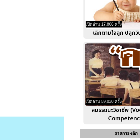
เปิดอ่าน 17,806 ครั้ง
เลิกตามใจลูก ปลูกวิน
เปิดอ่าน 59,030 ครั้ง
สมรรถนะวิชาชีพ (Vo
Competenc
รายการหลัก