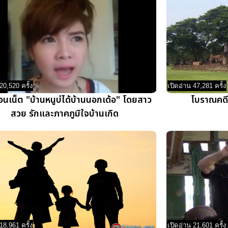
20,520 ครั้ง
เปิดอ่าน 47,281 ครั้ง
่อนเน็ต "บ้านหนูบ่ได้บ้านนอกเด้อ" โดยสาว
โบราณคดี
สวย รักและภาคภูมิใจบ้านเกิด
18,961 ครั้ง
เปิดอ่าน 21,601 ครั้ง