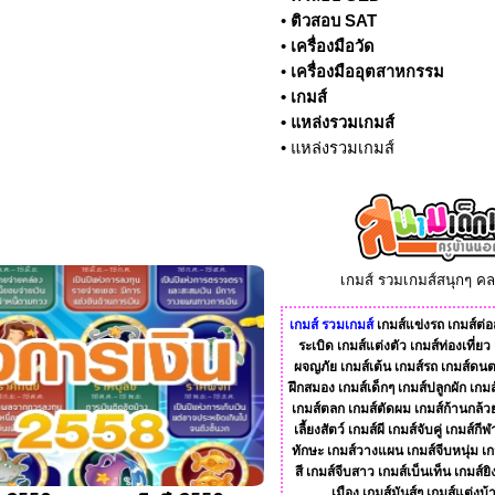
•
ติวสอบ SAT
•
เครื่องมือวัด
•
เครื่องมืออุตสาหกรรม
•
เกมส์
•
แหล่งรวมเกมส์
•
แหล่งรวมเกมส์
เกมส์ รวมเกมส์สนุกๆ ค
เกมส์
รวมเกมส์
เกมส์แข่งรถ
เกมส์ต่อส
ระเบิด
เกมส์แต่งตัว
เกมส์ท่องเที่ยว
ผจญภัย
เกมส์เต้น
เกมส์รถ
เกมส์ดนต
ฝึกสมอง
เกมส์เด็กๆ
เกมส์ปลูกผัก
เกมส
เกมส์ตลก
เกมส์ตัดผม
เกมส์ก้านกล้ว
เลี้ยงสัตว์
เกมส์ผี
เกมส์จับคู่
เกมส์กีฬ
ทักษะ
เกมส์วางแผน
เกมส์จีบหนุ่ม
เก
สี
เกมส์จีบสาว
เกมส์เบ็นเท็น
เกมส์ยิ
เมือง
เกมส์มันส์ๆ
เกมส์แต่งบ้