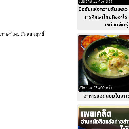
เปิดอ่าน 22,457 ครั้ง
ปัจจัยแห่งความล้มเหลว 
การศึกษาไทยคืออะไร
เหมือนพันธุ์
ู้ภาษาไทย มีผลสัมฤทธิ์
เปิดอ่าน 27,402 ครั้ง
อาหารยอดนิยมในอาเซ