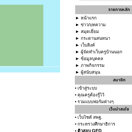
รายการหลัก
►
หน้าแรก
►
ข่าว/บทความ
►
สมุดเยี่ยม
►
กระดานสนทนา
►
เว็บลิงค์
►
ผู้จัดทำเว็บครูบ้านนอก
►
ข้อมูลบุคคล
►
ภาพกิจกรรม
►
ผู้สนับสนุน
สมาชิก
•
เข้าสู่ระบบ
•
คุณครูต้องรู้ไว้
•
รวมแบบฟอร์มต่างๆ
เว็บน่าสนใจ
•
เว็บไซต์ สพฐ.
•
กระทรวงศึกษาธิการ
•
ติวสอบ GED