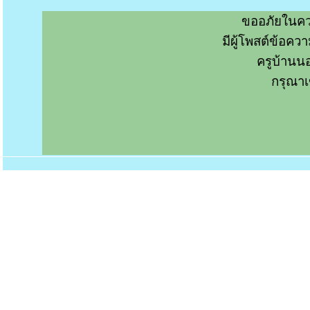
ขออภัยในคว
มีผู้โพสต์ข้อค
ครูบ้านน
กรุณาเ