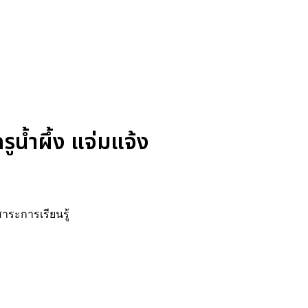
น้ำผึ้ง แจ่มแจ้ง
สาระการเรียนรู้