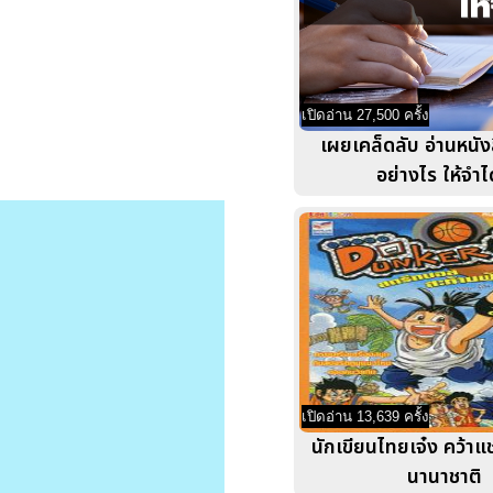
เปิดอ่าน 27,500 ครั้ง
เผยเคล็ดลับ อ่านหนัง
อย่างไร ให้จำได
เปิดอ่าน 13,639 ครั้ง
นักเขียนไทยเจ๋ง คว้าแ
นานาชาติ