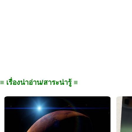
≡ เรื่องน่าอ่าน/สาระน่ารู้ ≡