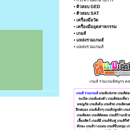
•
กระทรวงศึกษาธิการ
•
ติวสอบ GED
•
ติวสอบ SAT
•
เครื่องมือวัด
•
เครื่องมืออุตสาหกรรม
•
เกมส์
•
แหล่งรวมเกมส์
•
แหล่งรวมเกมส์
เกมส์ รวมเกมส์สนุกๆ ค
เกมส์
รวมเกมส์
เกมส์แข่งรถ
เกมส์ต่อส
ระเบิด
เกมส์แต่งตัว
เกมส์ท่องเที่ยว
ผจญภัย
เกมส์เต้น
เกมส์รถ
เกมส์ดนต
ฝึกสมอง
เกมส์เด็กๆ
เกมส์ปลูกผัก
เกมส
เกมส์ตลก
เกมส์ตัดผม
เกมส์ก้านกล้ว
เลี้ยงสัตว์
เกมส์ผี
เกมส์จับคู่
เกมส์กีฬ
ทักษะ
เกมส์วางแผน
เกมส์จีบหนุ่ม
เก