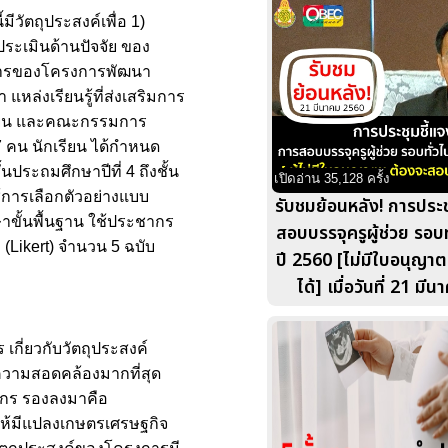
ีวัตถุประสงค์เพื่อ 1)
ประเมินด้านปัจจัย ของ
วนการของโครงการพัฒนา
หล่งเรียนรู้ที่ส่งเสริมการ
ักเรียน และคณะกรรมการ
7 คน นักเรียน ได้กำหนด
ประถมศึกษาปีที่ 4 ถึงชั้น
เปิดอ่าน 35,128 ครั้ง
้การเลือกตัวอย่างแบบ
รับชมย้อนหลัง! การประช
าขั้นพื้นฐาน ใช้ประชากร
สอบบรรจุครูผู้ช่วย รอบ
(Likert) จำนวน 5 ฉบับ
ปี 2560 [ไม่มีใบอนุญ
ได้] เมื่อวันที่ 21 ม
กี่ยวกับวัตถุประสงค์
ความสอดคล้องมากที่สุด
จักร รองลงมาคือ
ดให้มีแปลงเกษตรเศรษฐกิจ