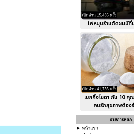
เปิดอ่าน 15,435 ครั้ง
ไฟหมุนร้านตัดผมมีที่
เปิดอ่าน 41,736 ครั้ง
เบกกิ้งโซดา กับ 10 คุณ
คนรักสุขภาพต้องร้
รายการหลัก
►
หน้าแรก