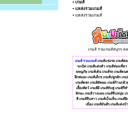
•
เกมส์
•
แหล่งรวมเกมส์
•
แหล่งรวมเกมส์
เกมส์ รวมเกมส์สนุกๆ ค
เกมส์
รวมเกมส์
เกมส์แข่งรถ
เกมส์ต่อส
ระเบิด
เกมส์แต่งตัว
เกมส์ท่องเที่ยว
ผจญภัย
เกมส์เต้น
เกมส์รถ
เกมส์ดนต
ฝึกสมอง
เกมส์เด็กๆ
เกมส์ปลูกผัก
เกมส
เกมส์ตลก
เกมส์ตัดผม
เกมส์ก้านกล้ว
เลี้ยงสัตว์
เกมส์ผี
เกมส์จับคู่
เกมส์กีฬ
ทักษะ
เกมส์วางแผน
เกมส์จีบหนุ่ม
เก
สี
เกมส์จีบสาว
เกมส์เบ็นเท็น
เกมส์ยิ
เมือง
เกมส์มันส์ๆ
เกมส์แต่งบ้