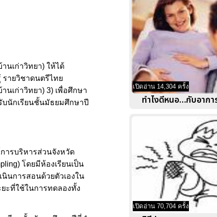
านเก่าวิทยา) ให้ได้
ู้ รายวิชาดนตรีไทย
เปิดอ่าน 14,304 ครั้ง
านเก่าวิทยา) 3) เพื่อศึกษา
ทำไงดีหนอ…กับอาการ
บนักเรียนชั้นมัธยมศึกษาปี
ค์การบริหารส่วนจังหวัด
ling) โดยมีห้องเรียนเป็น
ดำเนินการสอนด้วยตัวเองใน
ระยะที่ใช้ในการทดลองทั้ง
เปิดอ่าน 70,704 ครั้ง