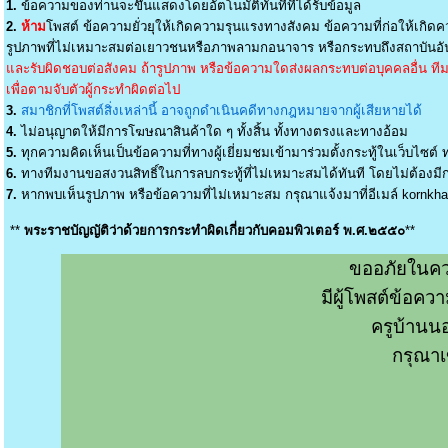
1.
ข้อความของท่านจะขึ้นแสดงโดยอัตโนมัติทันทีที่ได้รับข้อมูล
2.
ห้าม
โพสต์ ข้อความยั่วยุให้เกิดความรุนแรงทางสังคม ข้อความที่ก่อให้เกิดค
รูปภาพที่ไม่เหมาะสมต่อเยาวชนหรือภาพลามกอนาจาร หรือกระทบถึงสถาบันอัน
และรับผิดชอบต่อสังคม ถ้ารูปภาพ หรือข้อความใดส่งผลกระทบต่อบุคคลอื่น ทีมง
เพื่อตามจับตัวผู้กระทำผิดต่อไป
3.
สมาชิกที่โพสต์สิ่งเหล่านี้ อาจถูกดำเนินคดีทางกฎหมายจากผู้เสียหายได้
4.
ไม่อนุญาตให้มีการโฆษณาสินค้าใด ๆ ทั้งสิ้น ทั้งทางตรงและทางอ้อม
5.
ทุกความคิดเห็นเป็นข้อความที่ทางผู้เยี่ยมชมเข้ามาร่วมตั้งกระทู้ในเว็บไซต์ ท
6.
ทางทีมงานขอสงวนสิทธิ์ในการลบกระทู้ที่ไม่เหมาะสมได้ทันที โดยไม่ต้องมีกา
7.
หากพบเห็นรูปภาพ หรือข้อความที่ไม่เหมาะสม กรุณาแจ้งมาที่อีเมล์
kornkh
**
พระราชบัญญัติว่าด้วยการกระทำผิดเกี่ยวกับคอมพิวเตอร์ พ.ศ.๒๕๕๐
**
ขออภัยในคว
มีผู้โพสต์ข้อค
ครูบ้านน
กรุณาเ