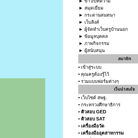
►
ข่าว/บทความ
►
สมุดเยี่ยม
►
กระดานสนทนา
►
เว็บลิงค์
►
ผู้จัดทำเว็บครูบ้านนอก
►
ข้อมูลบุคคล
►
ภาพกิจกรรม
►
ผู้สนับสนุน
สมาชิก
•
เข้าสู่ระบบ
•
คุณครูต้องรู้ไว้
•
รวมแบบฟอร์มต่างๆ
เว็บน่าสนใจ
•
เว็บไซต์ สพฐ.
•
กระทรวงศึกษาธิการ
•
ติวสอบ GED
•
ติวสอบ SAT
•
เครื่องมือวัด
•
เครื่องมืออุตสาหกรรม