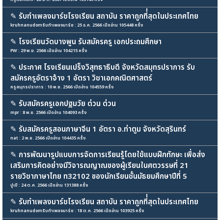
✎
รับทำเพลงมาร์ชโรงเรียน สถาบัน ราคาถูกที่่สุดในประเทศไทย
kruhnanudomรับทำเพลงมาร์ช : 25 ธ.ค. 2566 เปิดอ่าน 105448 ครั้ง
✎
โรงเรียนวัดบางพูน รับสมัครครู เอกประถมศึกษา
PW : 29 พ.ย. 2566 เปิดอ่าน 104215 ครั้ง
✎
ประกาศ โรงเรียนเปร็งวิสุทธาธิบดี จังหวัดสมุทรปราการ รับ
สมัครครูอัตราจ้าง 1 อัตรา วิชาเอกคณิตศาสตร์
ครูสมุทรปราการ : 10 พ.ย. 2566 เปิดอ่าน 104559 ครั้ง
✎
รับสมัครครูเอกปฐมวัย ด่วน ด่วน
mpr : 8 พ.ย. 2566 เปิดอ่าน 104093 ครั้ง
✎
รับสมัครครูสอนภาษาจีน 1 อัตรา อ.ท่าตูม จังหวัดสุรินทร์
nat : 2 พ.ย. 2566 เปิดอ่าน 104435 ครั้ง
✎
การพัฒนารูปแบบการจัดการเรียนรู้โดยใช้แบบฝึกทักษะ เพื่อส่ง
เสริมการคิดอย่างมีวิจารณญาณของผู้เรียนในศตวรรษที่ 21
รายวิชาภาษาไทย ท32102 ของนักเรียนชั้นมัธยมศึกษาปีที่ 5
ปูเป้ : 24 ต.ค. 2566 เปิดอ่าน 131388 ครั้ง
✎
รับทำเพลงมาร์ชโรงเรียน สถาบัน ราคาถูกที่่สุดในประเทศไทย
kruhnanudomรับทำเพลงมาร์ช : 18 ต.ค. 2566 เปิดอ่าน 103925 ครั้ง