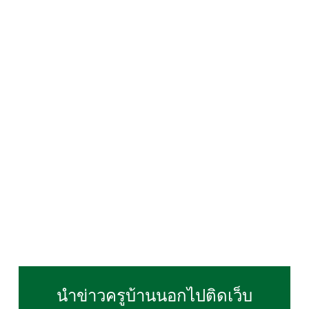
นำข่าวครูบ้านนอกไปติดเว็บ