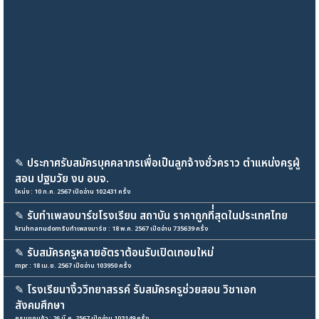
✎
ประกาศรับสมัครบุคคลากรเพื่อเป็นลูกจ้างชั่วคราว ตำแหน่งครูผู้
สอน ปฐมวัย งบ อบจ.
โหน่ง : 10 ก.ค. 2567 เปิดอ่าน 102431 ครั้ง
✎
รับทำเพลงมาร์ชโรงเรียน สถาบัน ราคาถูกที่่สุดในประเทศไทย
kruhnanudomรับทำเพลงมาร์ช : 18 พ.ค. 2567 เปิดอ่าน 735639 ครั้ง
✎
รับสมัครครูหลายอัตราต้อนรับเปิดเทอมใหม่
mpr : 18 เม.ย. 2567 เปิดอ่าน 103950 ครั้ง
✎
โรงเรียนางิ้ววิทยาสรรค์ รับสมัครครูช่วยสอน วิชาเอก
สังคมศึกษา
ครูแขกแก้ว : 26 มี.ค. 2567 เปิดอ่าน 103149 ครั้ง