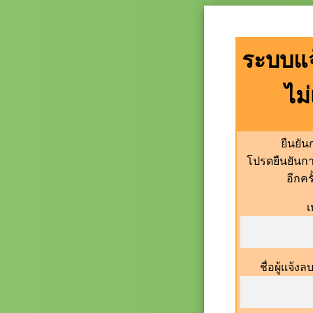
ระบบแจ
ไม
ยืนยั
โปรดยืนยันก
อีกคร
เ
ชื่อผู้แจ้ง