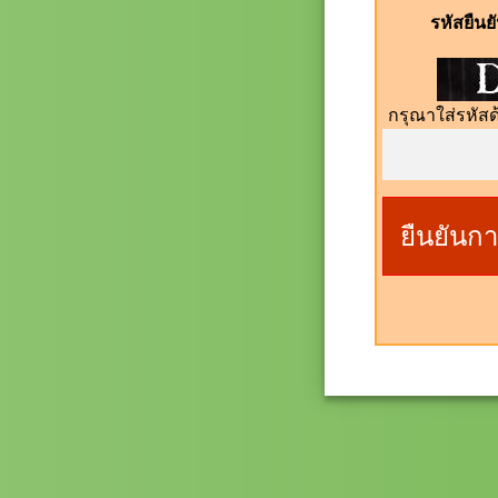
รหัสยืน
กรุณาใส่รหัสด