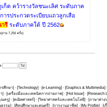
ูเก็ต คว้ารางวัลชนะเลิศ ระดับภาค
นการประกวดระเบียบแถวลูกเสือ
ารี
ระดับภาคใต้ ปี 2562
ก
(อ่าน 7,256 ครั้ง)
ูล
ารศึกษา
] · [
Technology
] · [
e-Learning
] · [
Graphics & Multimedia
] 
ษา
] · [
เครื่องมือและเทคนิคการถ่ายภาพ
] · [
Hot Issue
] · [
Research L
ุณครู
] · [
คณิตศาสตร์
] · [
วิทยาศาสตร์และเทคโนโลยี
] · [
ภาษาต่าง
นธรรม
] · [
ศิลปศึกษาและดนตรี
] · [
การงานอาชีพ
] · [
My Profile
] · [
เ