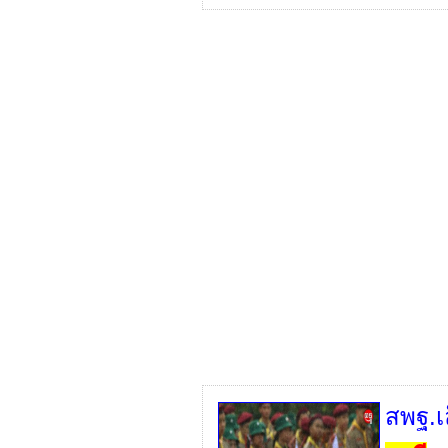
สพฐ.เ