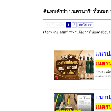
ค้นพบคำว่า 'เนตรนารี' ทั้งหมด
<< ย้อนกลับ
1
2
ถัดไป >>
เลือกหมายเลขหน้าที่ท่านต้องการให้แสดงข้อมู
แนวปฎ
เนตรน
อ่านต่อ
คลิ
(0.91%-22 ผู้
แนวปฏ
เนตรน