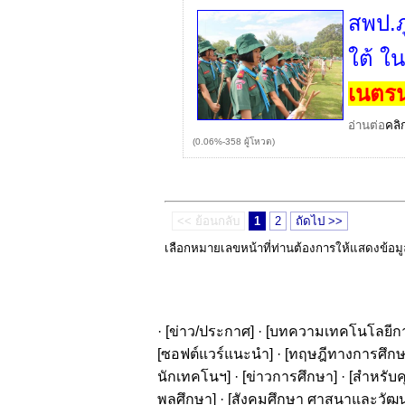
สพป.ภ
ใต้ ใ
เนตรน
อ่านต่อ
คลิ
(0.06%-358 ผู้โหวต)
<< ย้อนกลับ
1
2
ถัดไป >>
เลือกหมายเลขหน้าที่ท่านต้องการให้แสดงข้อม
· [
ข่าว/ประกาศ
] · [
บทความเทคโนโลยีก
[
ซอฟต์แวร์แนะนำ
] · [
ทฤษฎีทางการศึก
นักเทคโนฯ
] · [
ข่าวการศึกษา
] · [
สำหรับค
พลศึกษา
] · [
สังคมศึกษา ศาสนาและวัฒ