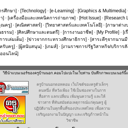
ารศึกษา
] · [
Technology
] · [
e-Learning
] · [
Graphics & Multimedia
] 
ษา
] · [
เครื่องมือและเทคนิคการถ่ายภาพ
] · [
Hot Issue
] · [
Research L
ุณครู
] · [
คณิตศาสตร์
] · [
วิทยาศาสตร์และเทคโนโลยี
] · [
ภาษาต่าง
นธรรม
] · [
ศิลปศึกษาและดนตรี
] · [
การงานอาชีพ
] · [
My Profile
] · [
เ
ารเล่มเต็ม
] · [
ข่าวจากกระทรวงศึกษาธิการ
] · [
สาระดีๆจากนานมีบุ
หรับครู
] · [
ผู้สนับสนุน
] · [
เกมส์
] · [
งานราชการ/รัฐวิสาหกิจ/บริการส
ออนไลน์
]
วิธีนำแบนเนอร์ของครูบ้านนอก.คอมไปแปะในเว็บท่าน บันทึกภาพแบนเนอร์นี้แล
ครูบ้านนอกดอทคอม เว็บไซต์ของครูตัวเล็กๆ
คนหนึ่ง ที่หวังเพียง ใช้เป็นช่องทางในการ
สื่อสาร แลกเปลี่ยน เพิ่มพูนความรู้ และให้
ข่าวสาร ที่ทันสมัยต่อเหตุการณ์แก่คุณครู ผู้
ปฏิบัติงานในทุกพื้นที่ของประเทศไทย เพื่อความ
เจริญงอกงามในปัญญา และเจริญก้าวหน้าใน
วิชาชีพ