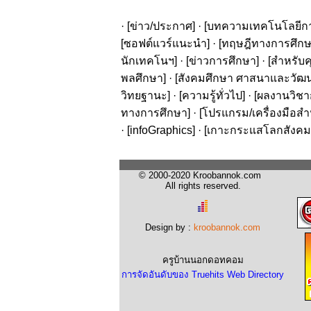
· [
ข่าว/ประกาศ
] · [
บทความเทคโนโลยีก
[
ซอฟต์แวร์แนะนำ
] · [
ทฤษฎีทางการศึก
นักเทคโนฯ
] · [
ข่าวการศึกษา
] · [
สำหรับค
พลศึกษา
] · [
สังคมศึกษา ศาสนาและวัฒ
วิทยฐานะ
] · [
ความรู้ทั่วไป
] · [
ผลงานวิชาก
ทางการศึกษา
] · [
โปรแกรม/เครื่องมือสำ
· [
infoGraphics
] · [
เกาะกระแสโลกสังคม
© 2000-2020 Kroobannok.com
All rights reserved.
Design by :
kroobannok.com
ครูบ้านนอกดอทคอม
การจัดอันดับของ Truehits Web Directory