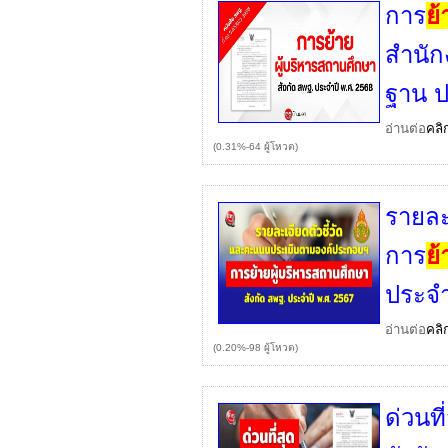
การ
ย
สำนัก
ฐาน ป
อ่านต่อ
คลิ
(0.31%-64 ผู้โหวต)
รายละ
การ
ย
ประจำ
อ่านต่อ
คลิ
(0.20%-98 ผู้โหวต)
ด่วนที