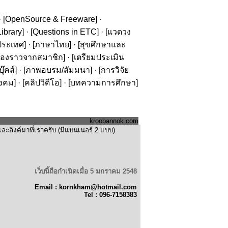
· [
OpenSource & Freeware
] ·
ibrary
] · [
Questions in ETC
] · [
แวดวง
ประเทศ
] · [
ภาษาไทย
] · [
สุขศึกษาและ
รื่องราวจากสมาชิก
] · [
เตรียมประเมิน
๊คส์
] · [
ภาพอบรม/สัมมนา
] · [
การวิจัย
ังคม
] · [
คลิปวิดีโอ
] · [
บทความการศึกษา
]
kroobannok.com
ะลิงค์มาที่เราครับ (มีแบนเนอร์ 2 แบบ)
เว็บนี้ถือกำเนิดเมื่อ 5 มกราคม 2548
Email : kornkham@hotmail.com
Tel : 096-7158383