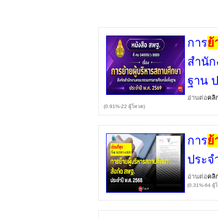
การ
ย
สำนัก
ฐาน ป
อ่านต่อ
คลิ
(0.91%-22 ผู้โหวต)
การ
ย
ประจำ
อ่านต่อ
คลิ
(0.31%-64 ผู้