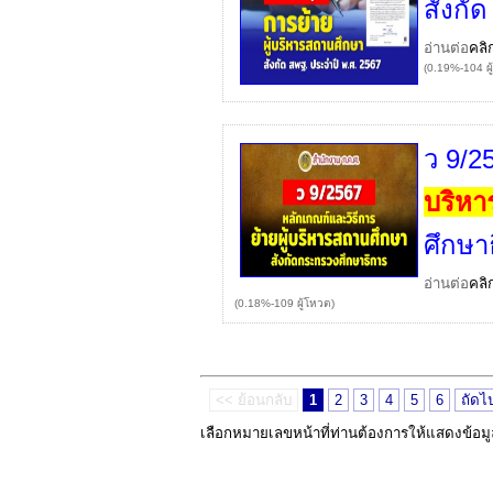
สังกั
อ่านต่อ
คลิ
(0.19%-104 ผู
ว 9/2
บริหา
ศึกษา
อ่านต่อ
คลิ
(0.18%-109 ผู้โหวต)
<< ย้อนกลับ
1
2
3
4
5
6
ถัดไ
เลือกหมายเลขหน้าที่ท่านต้องการให้แสดงข้อม