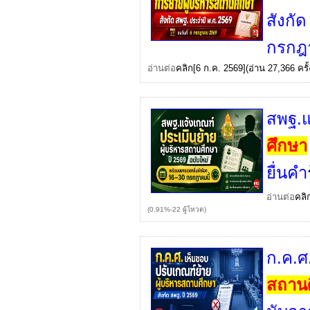
สังกัด
กรกฎ
อ่านต่อ
คลิก
[6 ก.ค. 2569](อ่าน 27,366 ครั้
สพฐ.แ
ศึกษา
ยื่นค
อ่านต่อ
คลิ
(0.91%-22 ผู้โหวต)
ก.ค.ศ
สถาน