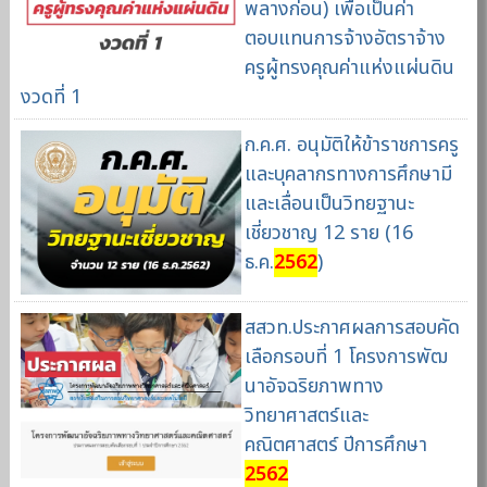
พลางก่อน) เพื่อเป็นค่า
ตอบแทนการจ้างอัตราจ้าง
ครูผู้ทรงคุณค่าแห่งแผ่นดิน
งวดที่ 1
ก.ค.ศ. อนุมัติให้ข้าราชการครู
และบุคลากรทางการศึกษามี
และเลื่อนเป็นวิทยฐานะ
เชี่ยวชาญ 12 ราย (16
ธ.ค.
2562
)
สสวท.ประกาศผลการสอบคัด
เลือกรอบที่ 1 โครงการพัฒ
นาอัจฉริยภาพทาง
วิทยาศาสตร์และ
คณิตศาสตร์ ปีการศึกษา
2562