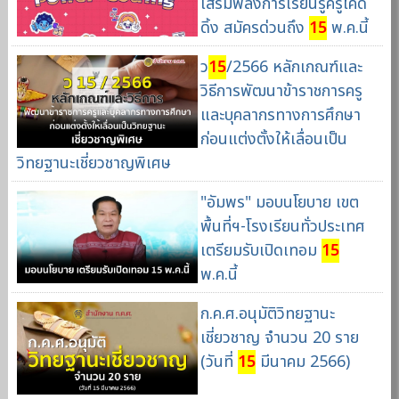
เสริมพลังการเรียนรู้ครูโค้ด
ดิ้ง สมัครด่วนถึง
15
พ.ค.นี้
ว
15
/2566 หลักเกณฑ์และ
วิธีการพัฒนาข้าราชการครู
และบุคลากรทางการศึกษา
ก่อนแต่งตั้งให้เลื่อนเป็น
วิทยฐานะเชี่ยวชาญพิเศษ
"อัมพร" มอบนโยบาย เขต
พื้นที่ฯ-โรงเรียนทั่วประเทศ
เตรียมรับเปิดเทอม
15
พ.ค.นี้
ก.ค.ศ.อนุมัติวิทยฐานะ
เชี่ยวชาญ จำนวน 20 ราย
(วันที่
15
มีนาคม 2566)