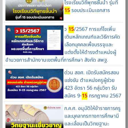
โรงเรียนวิถีพุทธชั้นนำ รุ่นที่
15
รอบประเมินเอกสาร
ว
15
/2567 การแก้ไขเพิ่ม
เติมหลักเกณฑ์และวิธีการคัด
เลือกบุคคลเพื่อบรรจุและ
แต่งตั้งให้ดำรงตำแหน่งผู้
อำนวยการสำนักงานเขตพื้นที่การศึกษา สังกัด สพฐ.
ด่วน สอศ. เปิดรับสมัครสอบ
แข่งขัน ตำแหน่งครูผู้ช่วย
423 อัตรา 56 กลุ่มวิชา รับ
สมัคร 9-
15
กรกฎาคม 2567
ก.ค.ศ. อนุมัติให้ข้าราชการครู
และบุคลากรทางการศึกษามี
และเลื่อนเป็นวิทยฐานะ