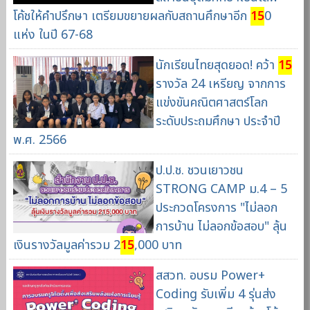
โค้ชให้คำปรึกษา เตรียมขยายผลกับสถานศึกษาอีก
15
0
แห่ง ในปี 67-68
นักเรียนไทยสุดยอด! คว้า
15
รางวัล 24 เหรียญ จากการ
แข่งขันคณิตศาสตร์โลก
ระดับประถมศึกษา ประจำปี
พ.ศ. 2566
ป.ป.ช. ชวนเยาวชน
STRONG CAMP ม.4 – 5
ประกวดโครงการ "ไม่ลอก
การบ้าน ไม่ลอกข้อสอบ" ลุ้น
เงินรางวัลมูลค่ารวม 2
15
,000 บาท
สสวท. อบรม Power+
Coding รับเพิ่ม 4 รุ่นส่ง