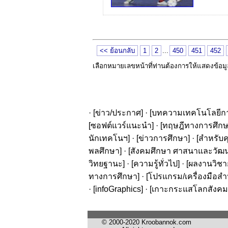
<< ย้อนกลับ
1
2
...
450
451
452
เลือกหมายเลขหน้าที่ท่านต้องการให้แสดงข้อม
· [
ข่าว/ประกาศ
] · [
บทความเทคโนโลยีก
[
ซอฟต์แวร์แนะนำ
] · [
ทฤษฎีทางการศึก
นักเทคโนฯ
] · [
ข่าวการศึกษา
] · [
สำหรับค
พลศึกษา
] · [
สังคมศึกษา ศาสนาและวัฒ
วิทยฐานะ
] · [
ความรู้ทั่วไป
] · [
ผลงานวิชาก
ทางการศึกษา
] · [
โปรแกรม/เครื่องมือสำ
· [
infoGraphics
] · [
เกาะกระแสโลกสังคม
© 2000-2020 Kroobannok.com