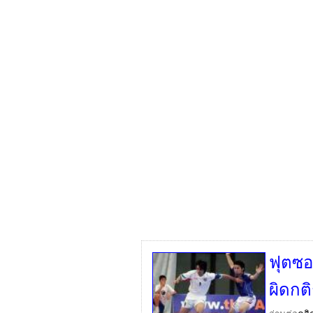
ฟุตซอ
ผิดกต