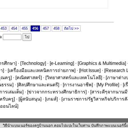
453
454
455
456
457
458
ถัดไป >>
ูล
ารศึกษา
] · [
Technology
] · [
e-Learning
] · [
Graphics & Multimedia
] 
ษา
] · [
เครื่องมือและเทคนิคการถ่ายภาพ
] · [
Hot Issue
] · [
Research L
ุณครู
] · [
คณิตศาสตร์
] · [
วิทยาศาสตร์และเทคโนโลยี
] · [
ภาษาต่าง
นธรรม
] · [
ศิลปศึกษาและดนตรี
] · [
การงานอาชีพ
] · [
My Profile
] · [
เ
ารเล่มเต็ม
] · [
ข่าวจากกระทรวงศึกษาธิการ
] · [
สาระดีๆจากนานมีบุ
หรับครู
] · [
ผู้สนับสนุน
] · [
เกมส์
] · [
งานราชการ/รัฐวิสาหกิจ/บริการส
ออนไลน์
]
วิธีนำแบนเนอร์ของครูบ้านนอก.คอมไปแปะในเว็บท่าน บันทึกภาพแบนเนอร์นี้แล