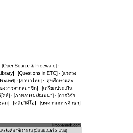
· [
OpenSource & Freeware
] ·
ibrary
] · [
Questions in ETC
] · [
แวดวง
ประเทศ
] · [
ภาษาไทย
] · [
สุขศึกษาและ
รื่องราวจากสมาชิก
] · [
เตรียมประเมิน
๊คส์
] · [
ภาพอบรม/สัมมนา
] · [
การวิจัย
ังคม
] · [
คลิปวิดีโอ
] · [
บทความการศึกษา
]
kroobannok.com
ะลิงค์มาที่เราครับ (มีแบนเนอร์ 2 แบบ)