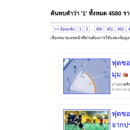
ค้นพบคำว่า '1' ทั้งหมด 4580 ร
<< ย้อนกลับ
1
2
...
450
451
452
เลือกหมายเลขหน้าที่ท่านต้องการให้แสดงข้อมู
ฟุตซอ
มุม
อ่านต่อ
คลิ
(0.05%-376 ผู
ฟุตซอ
จากป