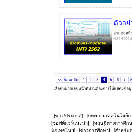
ตัวอ
อ่านต่อ
คลิ
(0.06%-356 ผู
<< ย้อนกลับ
1
2
3
4
5
6
7
เลือกหมายเลขหน้าที่ท่านต้องการให้แสดงข้อม
· [
ข่าว/ประกาศ
] · [
บทความเทคโนโลยีก
[
ซอฟต์แวร์แนะนำ
] · [
ทฤษฎีทางการศึก
นักเทคโนฯ
] · [
ข่าวการศึกษา
] · [
สำหรับค