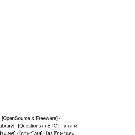
· [
OpenSource & Freeware
] ·
ibrary
] · [
Questions in ETC
] · [
แวดวง
ประเทศ
] · [
ภาษาไทย
] · [
สุขศึกษาและ