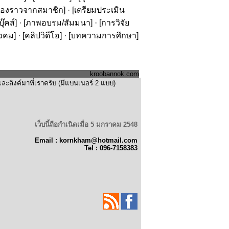
รื่องราวจากสมาชิก
] · [
เตรียมประเมิน
๊คส์
] · [
ภาพอบรม/สัมมนา
] · [
การวิจัย
ังคม
] · [
คลิปวิดีโอ
] · [
บทความการศึกษา
]
kroobannok.com
ะลิงค์มาที่เราครับ (มีแบนเนอร์ 2 แบบ)
เว็บนี้ถือกำเนิดเมื่อ 5 มกราคม 2548
Email : kornkham@hotmail.com
Tel : 096-7158383