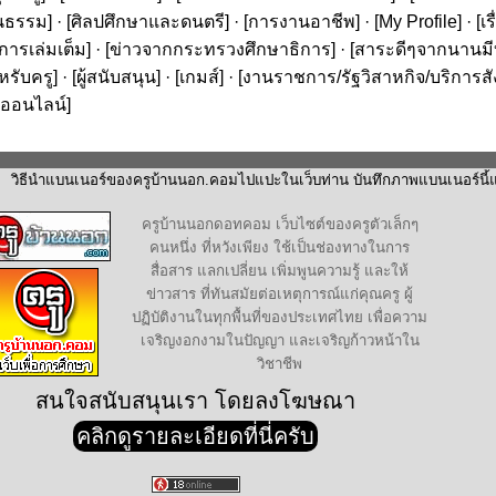
นธรรม
] · [
ศิลปศึกษาและดนตรี
] · [
การงานอาชีพ
] · [
My Profile
] · [
เ
ารเล่มเต็ม
] · [
ข่าวจากกระทรวงศึกษาธิการ
] · [
สาระดีๆจากนานมีบุ
หรับครู
] · [
ผู้สนับสนุน
] · [
เกมส์
] · [
งานราชการ/รัฐวิสาหกิจ/บริการส
ออนไลน์
]
วิธีนำแบนเนอร์ของครูบ้านนอก.คอมไปแปะในเว็บท่าน บันทึกภาพแบนเนอร์นี้แล
ครูบ้านนอกดอทคอม เว็บไซต์ของครูตัวเล็กๆ
คนหนึ่ง ที่หวังเพียง ใช้เป็นช่องทางในการ
สื่อสาร แลกเปลี่ยน เพิ่มพูนความรู้ และให้
ข่าวสาร ที่ทันสมัยต่อเหตุการณ์แก่คุณครู ผู้
ปฏิบัติงานในทุกพื้นที่ของประเทศไทย เพื่อความ
เจริญงอกงามในปัญญา และเจริญก้าวหน้าใน
วิชาชีพ
สนใจสนับสนุนเรา โดยลงโฆษณา
คลิกดูรายละเอียดที่นี่ครับ