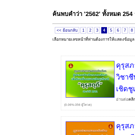
ค้นพบคำว่า '2562' ทั้งหมด 254
<< ย้อนกลับ
1
2
3
4
5
6
7
8
เลือกหมายเลขหน้าที่ท่านต้องการให้แสดงข้อมู
คุรุส
วิชาช
เชิดชู
อ่านต่อ
คลิ
(0.06%-356 ผู้โหวต)
คุรุส