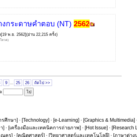
ย่างกระดาษคำตอบ (NT)
2562
ก
[19 พ.ย. 2562](อ่าน 22,215 ครั้ง)
้โหวต)
8
9
...
25
26
ถัดไป >>
ูล
ารศึกษา
] · [
Technology
] · [
e-Learning
] · [
Graphics & Multimedia
] 
ษา
] · [
เครื่องมือและเทคนิคการถ่ายภาพ
] · [
Hot Issue
] · [
Research L
ุณครู
] · [
คณิตศาสตร์
] · [
วิทยาศาสตร์และเทคโนโลยี
] · [
ภาษาต่าง