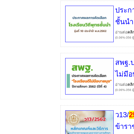
ประกา
ชั้นนำ
อ่านต่อ
คลิ
(0.06%-356 ผู
สพฐ.ป
ไม่มี
อ่านต่อ
คลิ
(0.06%-356 ผู
ว13/
2
ข้ารา