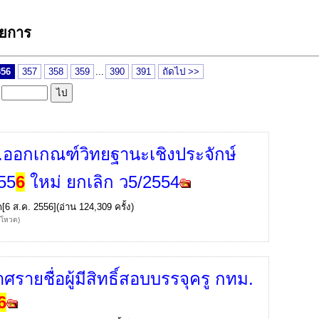
ายการ
356
357
358
359
...
390
391
ถัดไป >>
ล
.ออกเกณฑ์วิทยฐานะเชิงประจักษ์
55
6
ใหม่ ยกเลิก ว5/2554
ก
[6 ส.ค. 2556](อ่าน 124,309 ครั้ง)
้โหวต)
ศรายชื่อผู้มีสิทธิ์สอบบรรจุครู กทม.
6