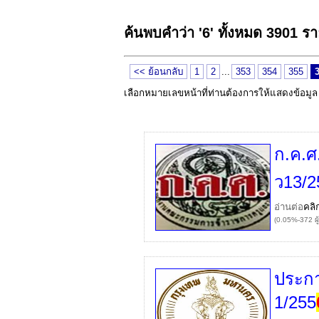
ค้นพบคำว่า '6' ทั้งหมด 3901 ร
<< ย้อนกลับ
1
2
...
353
354
355
เลือกหมายเลขหน้าที่ท่านต้องการให้แสดงข้อมู
ก.ค.ศ
ว13/2
อ่านต่อ
คลิ
(0.05%-372 ผู
ประกา
1/255