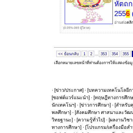
หัตถกร
255
6
อ่านต่อ
คลิ
(0.05%-365 ผู้โหวต)
<< ย้อนกลับ
1
2
...
353
354
355
เลือกหมายเลขหน้าที่ท่านต้องการให้แสดงข้อม
· [
ข่าว/ประกาศ
] · [
บทความเทคโนโลยีก
[
ซอฟต์แวร์แนะนำ
] · [
ทฤษฎีทางการศึก
นักเทคโนฯ
] · [
ข่าวการศึกษา
] · [
สำหรับค
พลศึกษา
] · [
สังคมศึกษา ศาสนาและวัฒ
วิทยฐานะ
] · [
ความรู้ทั่วไป
] · [
ผลงานวิชาก
ทางการศึกษา
] · [
โปรแกรม/เครื่องมือสำ