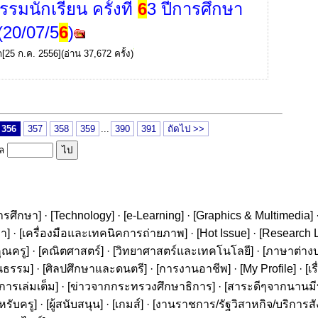
รมนักเรียน ครั้งที่
6
3 ปีการศึกษา
(20/07/5
6
)
ก
[25 ก.ค. 2556](อ่าน 37,672 ครั้ง)
356
357
358
359
...
390
391
ถัดไป >>
ูล
ารศึกษา
] · [
Technology
] · [
e-Learning
] · [
Graphics & Multimedia
] 
ษา
] · [
เครื่องมือและเทคนิคการถ่ายภาพ
] · [
Hot Issue
] · [
Research L
ุณครู
] · [
คณิตศาสตร์
] · [
วิทยาศาสตร์และเทคโนโลยี
] · [
ภาษาต่าง
นธรรม
] · [
ศิลปศึกษาและดนตรี
] · [
การงานอาชีพ
] · [
My Profile
] · [
เ
ารเล่มเต็ม
] · [
ข่าวจากกระทรวงศึกษาธิการ
] · [
สาระดีๆจากนานมีบุ
หรับครู
] · [
ผู้สนับสนุน
] · [
เกมส์
] · [
งานราชการ/รัฐวิสาหกิจ/บริการส