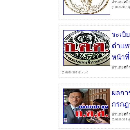
อ่านต่อ
คลิ
(0.06%-363 ผู
ระเบีย
ตำแหน่
หน้าท
อ่านต่อ
คลิ
(0.06%-362 ผู้โหวต)
ผลการ
กรกฎ
อ่านต่อ
คลิ
(0.06%-363 ผู