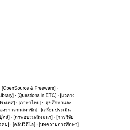
· [
OpenSource & Freeware
] ·
ibrary
] · [
Questions in ETC
] · [
แวดวง
ประเทศ
] · [
ภาษาไทย
] · [
สุขศึกษาและ
รื่องราวจากสมาชิก
] · [
เตรียมประเมิน
๊คส์
] · [
ภาพอบรม/สัมมนา
] · [
การวิจัย
ังคม
] · [
คลิปวิดีโอ
] · [
บทความการศึกษา
]