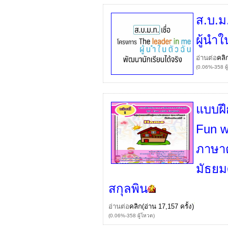
ส.บ.ม
ผู้นำใ
อ่านต่อ
คลิ
(0.06%-358 ผู
แบบฝึ
Fun wi
ภาษาต
มัธยม
สกุลพิน
อ่านต่อ
คลิก
(อ่าน 17,157 ครั้ง)
(0.06%-358 ผู้โหวต)