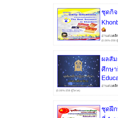
ชุดกิ
Khonb
อ่านต่อ
คลิ
(0.06%-358 ผู
ผลสัม
ศึกษา
Educa
อ่านต่อ
คลิ
(0.06%-358 ผู้โหวต)
ชุดฝึ