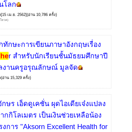
ดในโลก
ก
[15 เม.ย. 2562](อ่าน 10,786 ครั้ง)
้โหวต)
กทักษะการเขียนภาษาอังกฤษเรื่อง
The
r สำหรับนักเรียนชั้นมัธยมศึกษาปี
 ผลงานครูอรุณลักษณ์ มูลจัด
ก
(อ่าน 15,329 ครั้ง)
อักษร เอ็ดดูเคชั่น ผุดไอเดียเจ๋งแปลง
อจากกิโลเมตร เป็นเงินช่วยเหลือน้อง
รงการ "Aksorn Excellent Health for