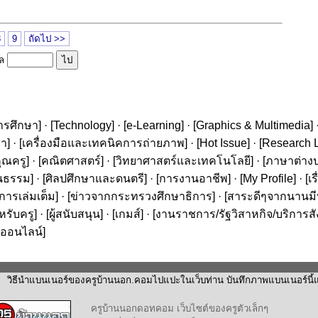
8
9
ถัดไป >>
ูล
ารศึกษา
] · [
Technology
] · [
e-Learning
] · [
Graphics & Multimedia
] 
ษา
] · [
เครื่องมือและเทคนิคการถ่ายภาพ
] · [
Hot Issue
] · [
Research L
ุณครู
] · [
คณิตศาสตร์
] · [
วิทยาศาสตร์และเทคโนโลยี
] · [
ภาษาต่าง
นธรรม
] · [
ศิลปศึกษาและดนตรี
] · [
การงานอาชีพ
] · [
My Profile
] · [
เ
ารเล่มเต็ม
] · [
ข่าวจากกระทรวงศึกษาธิการ
] · [
สาระดีๆจากนานมีบุ
หรับครู
] · [
ผู้สนับสนุน
] · [
เกมส์
] · [
งานราชการ/รัฐวิสาหกิจ/บริการส
ออนไลน์
]
วิธีนำแบนเนอร์ของครูบ้านนอก.คอมไปแปะในเว็บท่าน บันทึกภาพแบนเนอร์นี้แล
ครูบ้านนอกดอทคอม เว็บไซต์ของครูตัวเล็กๆ