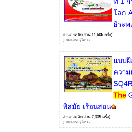
ที่ 1
โลก A
ธีระพง
อ่านต่อ
คลิก
(อ่าน 11,505 ครั้ง)
(0.06%-358 ผู้โหวต)
แบบฝึ
ความเ
SQ4Rเ
The
G
พิสมัย เรือนสอน
อ่านต่อ
คลิก
(อ่าน 7,335 ครั้ง)
(0.06%-358 ผู้โหวต)