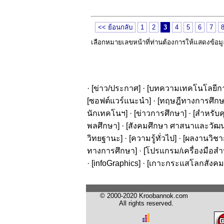
<< ย้อนกลับ
1
2
3
4
5
6
7
เลือกหมายเลขหน้าที่ท่านต้องการให้แสดงข้อม
· [
ข่าว/ประกาศ
] · [
บทความเทคโนโลยีก
[
ซอฟต์แวร์แนะนำ
] · [
ทฤษฎีทางการศึก
นักเทคโนฯ
] · [
ข่าวการศึกษา
] · [
สำหรับค
พลศึกษา
] · [
สังคมศึกษา ศาสนาและวัฒ
วิทยฐานะ
] · [
ความรู้ทั่วไป
] · [
ผลงานวิชาก
ทางการศึกษา
] · [
โปรแกรม/เครื่องมือสำ
· [
infoGraphics
] · [
เกาะกระแสโลกสังคม
© 2000-2020 Kroobannok.com
All rights reserved.