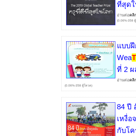
ที่สุ
อ่านต่อ
คลิ
(0.06%-358 ผู
แบบฝึ
Wea
ที่ 2
อ่านต่อ
คลิ
(0.06%-358 ผู้โหวต)
84 ปี 
เหงื่
กับโค