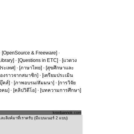
· [
OpenSource & Freeware
] ·
ibrary
] · [
Questions in ETC
] · [
แวดวง
ประเทศ
] · [
ภาษาไทย
] · [
สุขศึกษาและ
รื่องราวจากสมาชิก
] · [
เตรียมประเมิน
๊คส์
] · [
ภาพอบรม/สัมมนา
] · [
การวิจัย
ังคม
] · [
คลิปวิดีโอ
] · [
บทความการศึกษา
]
kroobannok.com
ะลิงค์มาที่เราครับ (มีแบนเนอร์ 2 แบบ)