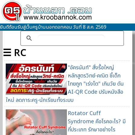
ยินดีต้อนรับสู่เว็บครูบ้านนอกดอทคอม วันที่ 8 ส.ค. 2569
☰ RC
"อัครนันท์" สั่งรื้อใหญ่
หลักสูตรวิทย์-คณิต ชี้เด็ก
ไทยถูก "เร่งโต" เกินวัย ดัน
AI-QR Code ปรับหนังสือ
ใหม่ ลดภาระครู-นักเรียนทั้งระบบ
Rotator Cuff
Syndrome คือโรคอะไร? มี
กี่ประเภท รักษาอย่างไร