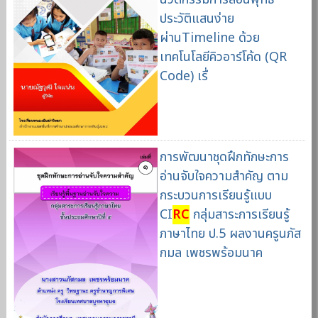
ประวัติแสนง่าย
ผ่านTimeline ด้วย
เทคโนโลยีคิวอาร์โค้ด (QR
Code) เรื่
การพัฒนาชุดฝึกทักษะการ
อ่านจับใจความสำคัญ ตาม
กระบวนการเรียนรู้แบบ
CI
RC
กลุ่มสาระการเรียนรู้
ภาษาไทย ป.5 ผลงานครูนภัส
กมล เพชรพร้อมนาค