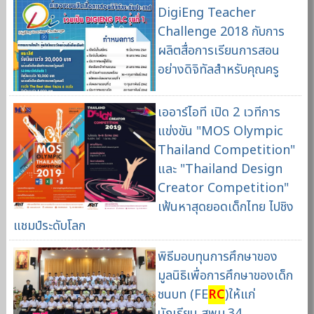
DigiEng Teacher
Challenge 2018 กับการ
ผลิตสื่อการเรียนการสอน
อย่างดิจิทัลสำหรับคุณครู
เออาร์ไอที เปิด 2 เวทีการ
แข่งขัน "MOS Olympic
Thailand Competition"
และ "Thailand Design
Creator Competition"
เฟ้นหาสุดยอดเด็กไทย ไปชิง
แชมป์ระดับโลก
พิธีมอบทุนการศึกษาของ
มูลนิธิเพื่อการศึกษาของเด็ก
ชนบท (FE
RC
)ให้แก่
นักเรียน สพม.34