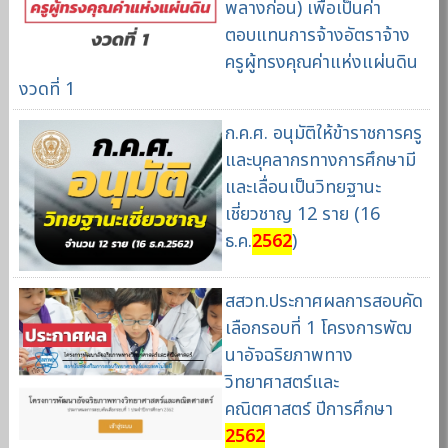
พลางก่อน) เพื่อเป็นค่า
ตอบแทนการจ้างอัตราจ้าง
ครูผู้ทรงคุณค่าแห่งแผ่นดิน
งวดที่ 1
ก.ค.ศ. อนุมัติให้ข้าราชการครู
และบุคลากรทางการศึกษามี
และเลื่อนเป็นวิทยฐานะ
เชี่ยวชาญ 12 ราย (16
ธ.ค.
2562
)
สสวท.ประกาศผลการสอบคัด
เลือกรอบที่ 1 โครงการพัฒ
นาอัจฉริยภาพทาง
วิทยาศาสตร์และ
คณิตศาสตร์ ปีการศึกษา
2562