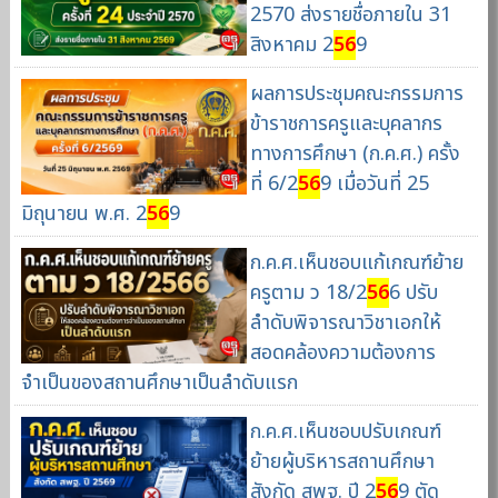
2570 ส่งรายชื่อภายใน 31
สิงหาคม 2
56
9
ผลการประชุมคณะกรรมการ
ข้าราชการครูและบุคลากร
ทางการศึกษา (ก.ค.ศ.) ครั้ง
ที่ 6/2
56
9 เมื่อวันที่ 25
มิถุนายน พ.ศ. 2
56
9
ก.ค.ศ.เห็นชอบแก้เกณฑ์ย้าย
ครูตาม ว 18/2
56
6 ปรับ
ลำดับพิจารณาวิชาเอกให้
สอดคล้องความต้องการ
จำเป็นของสถานศึกษาเป็นลำดับแรก
ก.ค.ศ.เห็นชอบปรับเกณฑ์
ย้ายผู้บริหารสถานศึกษา
สังกัด สพฐ. ปี 2
56
9 ตัด