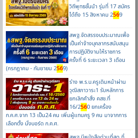
วิถีพุทธชั้นนำ รุ่นที่ 17 สมัคร
ได้ถึง 15 สิงหาคม 2
56
9
สพฐ.จัดสรรงบประมาณเพื่อ
เป็นค่าจ้างบุคลากรสนับสนุน
การปฏิบัติงานให้ราชการ
ครั้งที่ 6 ระยะเวลา 3 เดือน
(กรกฎาคม - กันยายน 2
56
9)
ร่าง พ.ร.บ.ครูเดินหน้าผ่าน
วุฒิสภาวาระ1 รับหลักการ
ยกเลิกคำสั่ง คสช.ที่
16/2
56
0 ยกเครื่อง
ก.ค.ศ.จาก 13 เป็น24 คน เพิ่มผู้แทนครู 9 คน มาจากการ
เลือกตั้ง นั่งบอร์ด ก.ค.ศ.
สพฐ.มีหนังสือด่วนที่สุด ที่