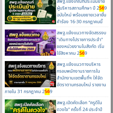
สพฐ.แจ้งเกณฑ์ประเมินย้าย
ผู้บริหารสถานศึกษา ปี 2
56
9
ฉบับใหม่ พร้อมขยายเวลายื่น
คำร้อง 16-30 กรกฎาคมนี้
สพฐ.แจ้งแนวทางจัดสรรงบ
"เดินทางไปราชการประจำ"
ของหน่วยงานในสังกัด เริ่ม
ใช้สิงหาคม 2
56
9
สพฐ.แจ้งแนวทางบริหาร
กรอบพนักงานราชการใน
สำนักงานเขตพื้นที่ฯ ให้จัด
อัตราตามกรอบใหม่ รายงาน
ภายใน 31 กรกฎาคม 2
56
9
สพฐ.เปิดคัดเลือก "ครูดีใน
ดวงใจ" ครั้งที่ 24 ประจำปี