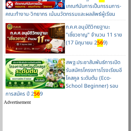
เกณฑ์นับการเป็นกรรมการ-
คณะทำงาน-วิทยากร เน้นนวัตกรรมและผลลัพธ์ผู้เรียน
ก.ค.ศ.อนุมัติวิทยฐานะ
"เชี่ยวชาญ" จำนวน 11 ราย
(17 มิถุนายน 2
56
9)
สพฐ.ประชาสัมพันธ์การเปิด
รับสมัครโครงการโรงเรียนอี
โคสคูล ระดับต้น (Eco-
School Beginner) รอบ
การสมัคร ปี 2
56
9
Advertisement