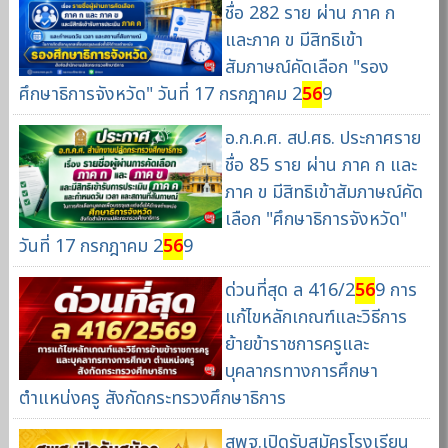
ชื่อ 282 ราย ผ่าน ภาค ก
และภาค ข มีสิทธิเข้า
สัมภาษณ์คัดเลือก "รอง
ศึกษาธิการจังหวัด" วันที่ 17 กรกฎาคม 2
56
9
อ.ก.ค.ศ. สป.ศธ. ประกาศราย
ชื่อ 85 ราย ผ่าน ภาค ก และ
ภาค ข มีสิทธิเข้าสัมภาษณ์คัด
เลือก "ศึกษาธิการจังหวัด"
วันที่ 17 กรกฎาคม 2
56
9
ด่วนที่สุด ล 416/2
56
9 การ
แก้ไขหลักเกณฑ์และวิธีการ
ย้ายข้าราชการครูและ
บุคลากรทางการศึกษา
ตำแหน่งครู สังกัดกระทรวงศึกษาธิการ
สพฐ.เปิดรับสมัครโรงเรียน