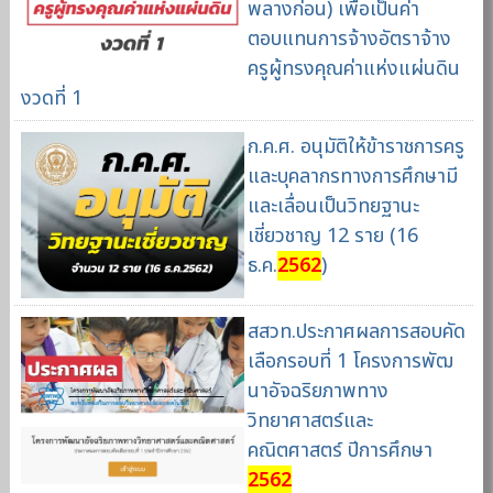
พลางก่อน) เพื่อเป็นค่า
ตอบแทนการจ้างอัตราจ้าง
ครูผู้ทรงคุณค่าแห่งแผ่นดิน
งวดที่ 1
ก.ค.ศ. อนุมัติให้ข้าราชการครู
และบุคลากรทางการศึกษามี
และเลื่อนเป็นวิทยฐานะ
เชี่ยวชาญ 12 ราย (16
ธ.ค.
2562
)
สสวท.ประกาศผลการสอบคัด
เลือกรอบที่ 1 โครงการพัฒ
นาอัจฉริยภาพทาง
วิทยาศาสตร์และ
คณิตศาสตร์ ปีการศึกษา
2562