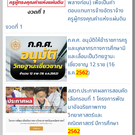
พลางก่อน) เพื่อเป็นค่า
ตอบแทนการจ้างอัตราจ้าง
ครูผู้ทรงคุณค่าแห่งแผ่นดิน
งวดที่ 1
ก.ค.ศ. อนุมัติให้ข้าราชการครู
และบุคลากรทางการศึกษามี
และเลื่อนเป็นวิทยฐานะ
เชี่ยวชาญ 12 ราย (16
ธ.ค.
2562
)
สสวท.ประกาศผลการสอบคัด
เลือกรอบที่ 1 โครงการพัฒ
นาอัจฉริยภาพทาง
วิทยาศาสตร์และ
คณิตศาสตร์ ปีการศึกษา
2562