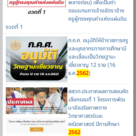
พลางก่อน) เพื่อเป็นค่า
ตอบแทนการจ้างอัตราจ้าง
ครูผู้ทรงคุณค่าแห่งแผ่นดิน
งวดที่ 1
ก.ค.ศ. อนุมัติให้ข้าราชการครู
และบุคลากรทางการศึกษามี
และเลื่อนเป็นวิทยฐานะ
เชี่ยวชาญ 12 ราย (16
ธ.ค.
2562
)
สสวท.ประกาศผลการสอบคัด
เลือกรอบที่ 1 โครงการพัฒ
นาอัจฉริยภาพทาง
วิทยาศาสตร์และ
คณิตศาสตร์ ปีการศึกษา
2562