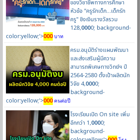
ของวิชาชีพทางการศึกษา
หัวข้อ "ครูรักเด็ก…เด็กรัก
ครู" ชิงเงินรางวัลรวม
128,
000
0; background-
color:yellow;'>
000
บาท
ครม.อนุมัติร่างแผนพัฒนา
และส่งเสริมผู้มีความ
สามารถพิเศษทางวิทย์ฯ ปี
2564-2580 ตั้งเป้าผลิตนัก
วิจัย 4,
000
0;
background-
color:yellow;'>
000
คนต่อปี
โรงเรียนเปิด On site เพิ่ม
อีกกว่า 1,
000
0;
background-
color:yellow;'>
000
โรง