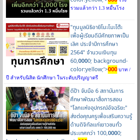
รวมแล้วกว่า 1.3 หมื่นโรง
"ทุนมูลนิธิอายิโนะโมะโต๊ะ
เพื่อผู้เรียนดีมีศักยภาพเป็น
เลิศ ประจำปีการศึกษา
2564" จำนวนเงินทุน
60,
000
0; background-
color:yellow;'>
000
บาท /
ปี สำหรับนิสิต นักศึกษา ในระดับปริญญาตรี
ดีป้า จับมือ 6 สถาบันการ
ศึกษาพัฒนาสื่อการสอน
"โลกแห่งอุปกรณ์อัจฉริยะ"
ส่งต่อคุณครูเพื่อเสริมความรู้
ด้านดิจิทัลแก่เยาวชนทั่ว
ประเทศกว่า 100,
000
0;