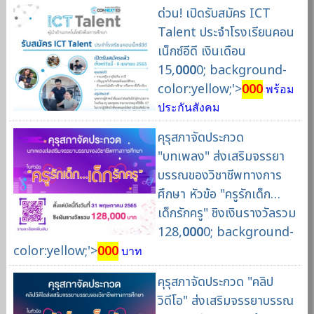
ด่วน! เปิดรับสมัคร ICT
Talent ประจำโรงเรียนคอน
เน็กซ์อีดี เงินเดือน
15,
000
0; background-
color:yellow;'>
000
พร้อม
ประกันสังคม
คุรุสภาจัดประกวด
"บทเพลง" ส่งเสริมจรรยา
บรรณของวิชาชีพทางการ
ศึกษา หัวข้อ "ครูรักเด็ก…
เด็กรักครู" ชิงเงินรางวัลรวม
128,
000
0; background-
color:yellow;'>
000
บาท
คุรุสภาจัดประกวด "คลิป
วิดีโอ" ส่งเสริมจรรยาบรรณ