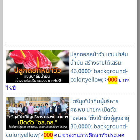
ปลูกดอกหน้าวัว แซมปาล์ม
น้ำมัน สร้างรายได้เสริม
46,
000
0; background-
color:yellow;'>
000
บาท/
ไร่/ปี
"ตรีนุช"นำทีมผู้บริหาร
ศธ.พบ นายกฯเปิดตัว
"อส.ศธ."ตั้งเป้าดึงผู้สูงอายุ
30,
000
0; background-
color:yellow;'>
000
คน ช่วยงานการศึกษาทั่วประเทศ