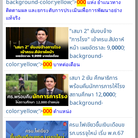
background-color:yellow;'>
000
แห่ง ย้ำแนวทาง
ติดตามผล และยกระดับการประเมินเพื่อการพัฒนาอย่าง
แท้จริง
"เสมา 2" ยันงบจ้าง
"ภารโรง" เข้าครม.สัปดาห์
หน้า เผยอัตราละ 9,
000
0;
background-
color:yellow;'>
000
บาทต่อเดือน
เสมา 2 ยัน ศึกษาธิการ
พร้อมคืนนักการภารให้โรง
สถานศึกษา 12,
000
0;
background-
color:yellow;'>
000
ตำแหน่ง
ครม.ไฟเขียวขึ้นเงินเดือนข
รก.บรรจุใหม่ เริ่ม พ.ค.67