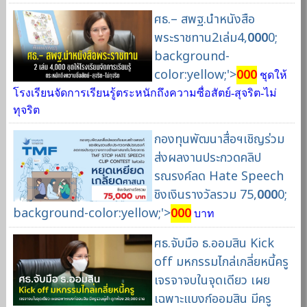
ศธ.– สพฐ.นำหนังสือ
พระราชทาน2เล่ม4,
000
0;
background-
color:yellow;'>
000
ชุดให้
โรงเรียนจัดการเรียนรู้ตระหนักถึงความซื่อสัตย์-สุจริต-ไม่
ทุจริต
กองทุนพัฒนาสื่อฯเชิญร่วม
ส่งผลงานประกวดคลิป
รณรงค์ลด Hate Speech
ชิงเงินรางวัลรวม 75,
000
0;
background-color:yellow;'>
000
บาท
ศธ.จับมือ ธ.ออมสิน Kick
off มหกรรมไกล่เกลี่ยหนี้ครู
เจรจาจบในจุดเดียว เผย
เฉพาะแบงก์ออมสิน มีครู