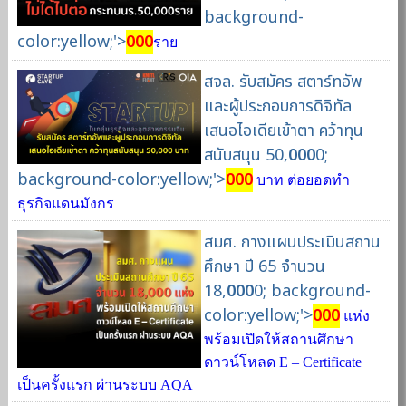
background-
color:yellow;'>
000
ราย
สจล. รับสมัคร สตาร์ทอัพ
และผู้ประกอบการดิจิทัล
เสนอไอเดียเข้าตา คว้าทุน
สนับสนุน 50,
000
0;
background-color:yellow;'>
000
บาท ต่อยอดทำ
ธุรกิจแดนมังกร
สมศ. กางแผนประเมินสถาน
ศึกษา ปี 65 จำนวน
18,
000
0; background-
color:yellow;'>
000
แห่ง
พร้อมเปิดให้สถานศึกษา
ดาวน์โหลด E – Certificate
เป็นครั้งแรก ผ่านระบบ AQA