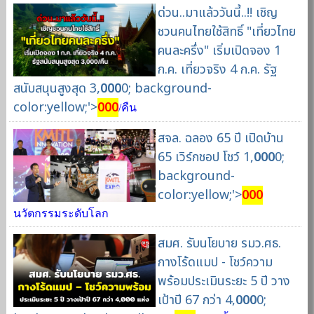
ด่วน..มาแล้ววันนี้..!! เชิญ
ชวนคนไทยใช้สิทธิ์ "เที่ยวไทย
คนละครึ่ง" เริ่มเปิดจอง 1
ก.ค. เที่ยวจริง 4 ก.ค. รัฐ
สนับสนุนสูงสุด 3,
000
0; background-
color:yellow;'>
000
/คืน
สจล. ฉลอง 65 ปี เปิดบ้าน
65 เวิร์กชอป โชว์ 1,
000
0;
background-
color:yellow;'>
000
นวัตกรรมระดับโลก
สมศ. รับนโยบาย รมว.ศธ.
กางโร้ดแมป - โชว์ความ
พร้อมประเมินระยะ 5 ปี วาง
เป้าปี 67 กว่า 4,
000
0;