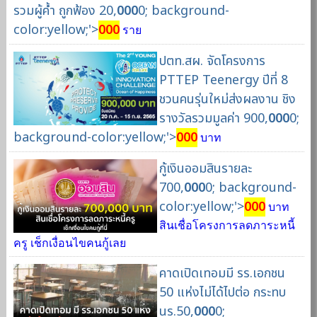
รวมผู้ค้ำ ถูกฟ้อง 20,
000
0; background-
color:yellow;'>
000
ราย
ปตท.สผ. จัดโครงการ
PTTEP Teenergy ปีที่ 8
ชวนคนรุ่นใหม่ส่งผลงาน ชิง
รางวัลรวมมูลค่า 900,
000
0;
background-color:yellow;'>
000
บาท
กู้เงินออมสินรายละ
700,
000
0; background-
color:yellow;'>
000
บาท
สินเชื่อโครงการลดภาระหนี้
ครู เช็กเงื่อนไขคนกู้เลย
คาดเปิดเทอมมี รร.เอกชน
50 แห่งไม่ได้ไปต่อ กระทบ
นร.50,
000
0;