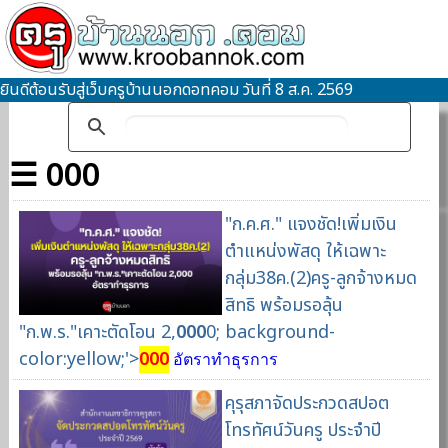
ยินดีต้อนรับสู่เว็บครูบ้านนอกดอทคอม วันที่ 8 ส.ค. 2569
☰ 000
"ก.ค.ศ." แจงชัด!เพิ่มเงิน
ตำแหน่งพัสดุ ให้เฉพาะ
กลุ่ม38ค.(2)ครู-ลูกจ้างหมด
สิทธิ พร้อมรอลุ้น
"ก.พ.ร."เคาะตัดโอน 2,
000
0; background-
color:yellow;'>
000
อัตราทำธุรการ
คุรุสภาจัดประกวดสปอต
โทรทัศน์วันครู ประจำปี