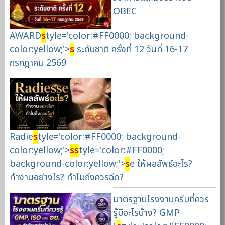
OBEC
AWARD
s
tyle='color:#FF0000; background-
color:yellow;'>
s
ระดับชาติ ครั้งที่ 12 วันที่ 16-17
กรกฎาคม 2569
Radie
s
tyle='color:#FF0000; background-
color:yellow;'>
s
s
tyle='color:#FF0000;
background-color:yellow;'>
s
e ให้ผลลัพธ์อะไร?
ทำงานอย่างไร? ทำไมถึงควรฉีด?
มาตรฐานโรงงานครีมที่ควร
รู้มีอะไรบ้าง? GMP