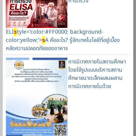
การตรวจ
ELI
s
tyle='color:#FF0000; background-
color:yellow;'>
s
A คืออะไร? รู้จักเทคโนโลยีที่อยู่เบื้อง
หลังความปลอดภัยของอาหาร
การนิเทศภายในสถานศึกษา
โดยใช้รูปแบบบริหารสถาน
ศึกษาขนาดเล็กผสมผสาน
การนิเทศภายในด้วย