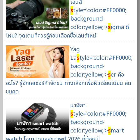
เลนส์
s
tyle='color:#FF0000;
background-
color:yellow;'>
s
igma ดี
ไหม? จุดเด่นที่ควรรู้ก่อนเลือกซื้อเลนส์ใหม่
Yag
La
s
tyle='color:#FF0000;
background-
color:yellow;'>
s
er คือ
อะไร? รู้จักเลเซอร์กำจัดขน ทางเลือกเพื่อผิวเรียบเนียน ลด
ขนคุด
นาฬิกา
s
tyle='color:#FF0000;
background-
color:yellow;'>
s
mart
watch ไอเทมดูแลสุขภาพปี 2026 ที่ต้องมี!