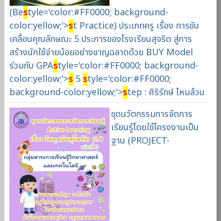
(Be
s
tyle='color:#FF0000; background-
color:yellow;'>
s
t Practice) ประเภทครู เรื่อง การขับ
เคลื่อนคุณลักษณะ 5 ประการของโรงเรียนสุจริต สู่การ
สร้างนักใช้จ่ายน้อยอย่างชาญฉลาดด้วย BUY Model
ร่วมกับ GPA
s
tyle='color:#FF0000; background-
color:yellow;'>
s
5
s
tyle='color:#FF0000;
background-color:yellow;'>
s
tep : ศิริรักษ์ ไหมล้วน
ชุดนวัตกรรมการจัดการ
เรียนรู้โดยใช้โครงงานเป็น
ฐาน (PROJECT-