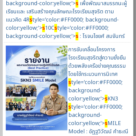
background-color:yellow;'>
s
เพื่อพัฒนาสมรรถนะผู้
เรียนและ เสริมสร้างคุณลักษณะโรงเรียนสุจริต ตาม
แนวคิด 4R
s
tyle='color:#FF0000; background-
color:yellow;'>
s
10C
s
tyle='color:#FF0000;
background-color:yellow;'>
s
: โรจนไชยศ์ สมจันทร์
การขับเคลื่อนโครงการ
โรงเรียนสุจริตสู่ความยั่งยืน
ด้วยพลังเครือข่ายคุณธรรม
โดยใช้กระบวนการนิเทศ
s
tyle='color:#FF0000;
background-
color:yellow;'>
s
KN3
s
tyle='color:#FF0000;
background-
color:yellow;'>
s
MILE
Model : อัฏฐวิวัฒน์ คำธะณี