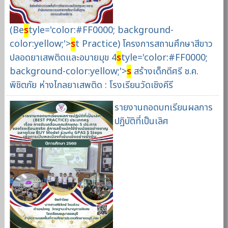
(Be
s
tyle='color:#FF0000; background-
color:yellow;'>
s
t Practice) โครงการสถานศึกษาสีขาว
ปลอดยาเสพติดและอบายมุข 4
s
tyle='color:#FF0000;
background-color:yellow;'>
s
สร้างเด็กดีศรี ช.ค.
พิชิตภัย ห่างไกลยาเสพติด : โรงเรียนวัดเชิงคีรี
รายงานถอดบทเรียนผลการ
ปฏิบัติที่เป็นเลิศ