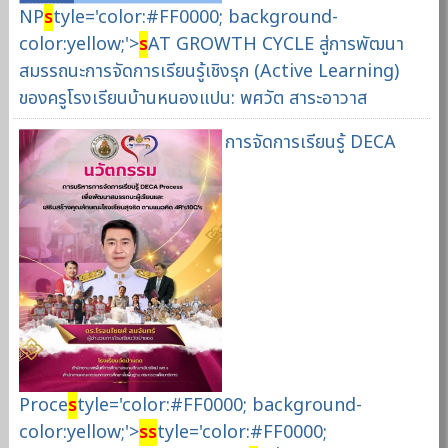
NP
s
tyle='color:#FF0000; background-
color:yellow;'>
s
AT GROWTH CYCLE สู่การพัฒนา
สมรรถนะการจัดการเรียนรู้เชิงรุก (Active Learning)
ของครูโรงเรียนบ้านหนองแปน: พศวัต สาระอาวาส
การจัดการเรียนรู้ DECA
Proce
s
tyle='color:#FF0000; background-
color:yellow;'>
s
s
tyle='color:#FF0000;