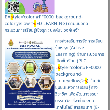
BA
s
tyle='color:#FF0000; background-
color:yellow;'>
s
ED LEARNING) ตามแนวคิด
กระบวนการเรียนรู้เชิงรุก : นงค์นุช วงค์เหง้า
การส่งเสริมการจัดการเรียน
รู้เชิงรุก (Active
Learning) ผ่านกระบวนการ
เปิดชั้นเรียน (PLC-
L
s
tyle='color:#FF0000;
background-
color:yellow;'>
s
) ร่วมกับ
ชุมชนแห่งการเรียนรู้ทาง
วิชาชีพ เพื่อพัฒนาจรรยา
บรรณวิชาชีพผ่านระบบ
เทคโนโลยี สารสนเทศ (E-