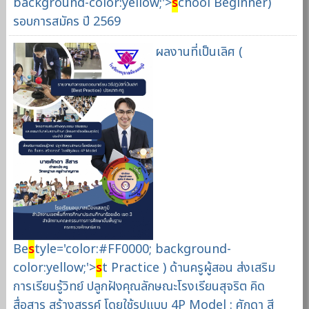
background-color:yellow;'>
s
chool Beginner)
รอบการสมัคร ปี 2569
ผลงานที่เป็นเลิศ (
Be
s
tyle='color:#FF0000; background-
color:yellow;'>
s
t Practice ) ด้านครูผู้สอน ส่งเสริม
การเรียนรู้วิทย์ ปลูกฝังคุณลักษณะโรงเรียนสุจริต คิด
สื่อสาร สร้างสรรค์ โดยใช้รูปแบบ 4P Model : ศักดา สี