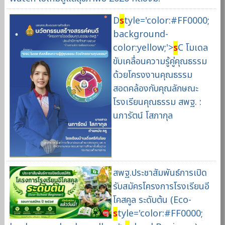
D
s
tyle='color:#FF0000;
background-
color:yellow;'>
s
C โมเดล
ขับเคลื่อนความรู้คู่คุณธรรม
ด้วยโครงงานคุณธรรม
สอดคล้องกับคุณลักษณะ
โรงเรียนคุณธรรม สพฐ. :
นภารัตน์ โสภากุล
สพฐ.ประชาสัมพันธ์การเปิด
รับสมัครโครงการโรงเรียนอี
โคสคูล ระดับต้น (Eco-
s
tyle='color:#FF0000;