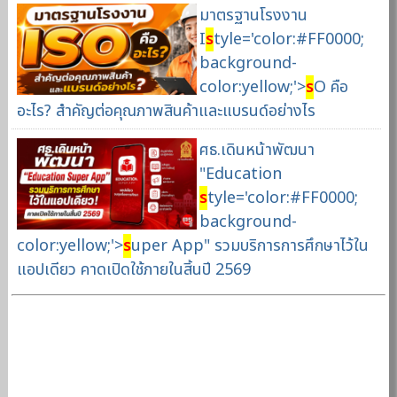
มาตรฐานโรงงาน
I
s
tyle='color:#FF0000;
background-
color:yellow;'>
s
O คือ
อะไร? สำคัญต่อคุณภาพสินค้าและแบรนด์อย่างไร
ศธ.เดินหน้าพัฒนา
"Education
s
tyle='color:#FF0000;
background-
color:yellow;'>
s
uper App" รวมบริการการศึกษาไว้ใน
แอปเดียว คาดเปิดใช้ภายในสิ้นปี 2569