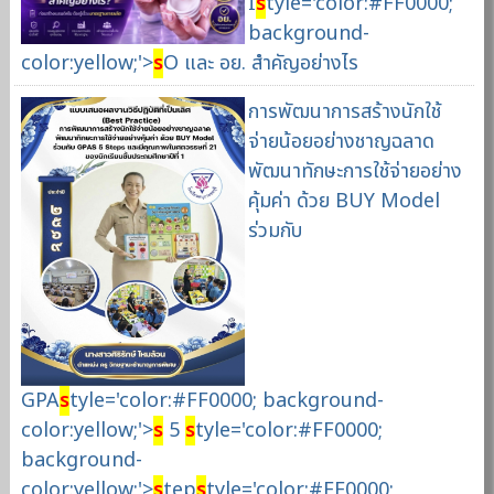
I
s
tyle='color:#FF0000;
background-
color:yellow;'>
s
O และ อย. สำคัญอย่างไร
การพัฒนาการสร้างนักใช้
จ่ายน้อยอย่างชาญฉลาด
พัฒนาทักษะการใช้จ่ายอย่าง
คุ้มค่า ด้วย BUY Model
ร่วมกับ
GPA
s
tyle='color:#FF0000; background-
color:yellow;'>
s
5
s
tyle='color:#FF0000;
background-
color:yellow;'>
s
tep
s
tyle='color:#FF0000;