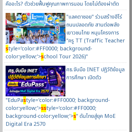
คืออะไร? ตัวช่วยฟื้นฟูคุณภาพการนอน โดยไม่ต้องผ่าตัด
"แลคตาซอย" ร่วมสร้างฮีโร่
ถนนปลอดภัย สานต่อพลัง
เยาวชนไทย หนุนโครงการ
"ครู TT (Traffic Teacher
s
tyle='color:#FF0000; background-
color:yellow;'>
s
chool Tour 2026)"
ศธ.จับมือ INET ปฏิวัติข้อมูล
การศึกษา เปิดตัว
"EduPa
s
tyle='color:#FF0000; background-
color:yellow;'>
s
s
tyle='color:#FF0000;
background-color:yellow;'>
s
" ดันไทยสู่ยุค MoE
Digital Era 2570