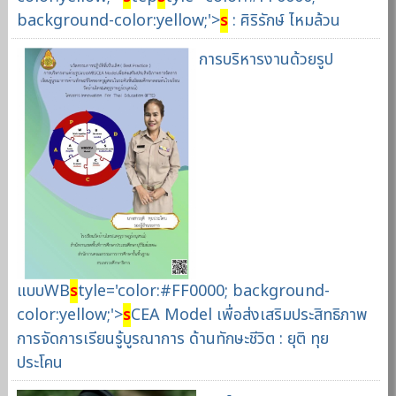
background-color:yellow;'>
s
: ศิริรักษ์ ไหมล้วน
การบริหารงานด้วยรูป
แบบWB
s
tyle='color:#FF0000; background-
color:yellow;'>
s
CEA Model เพื่อส่งเสริมประสิทธิภาพ
การจัดการเรียนรู้บูรณาการ ด้านทักษะชีวิต : ยุติ ทุย
ประโคน