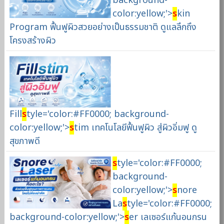
background-
color:yellow;'>
s
kin
Program ฟื้นฟูผิวสวยอย่างเป็นธรรมชาติ ดูแลลึกถึง
โครงสร้างผิว
Fill
s
tyle='color:#FF0000; background-
color:yellow;'>
s
tim เทคโนโลยีฟื้นฟูผิว สู่ผิวอิ่มฟู ดู
สุขภาพดี
s
tyle='color:#FF0000;
background-
color:yellow;'>
s
nore
La
s
tyle='color:#FF0000;
background-color:yellow;'>
s
er เลเซอร์แก้นอนกรน