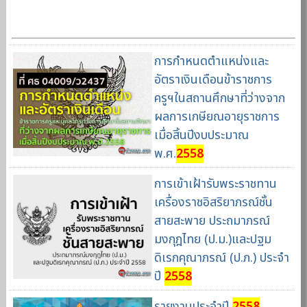
การกำหนดตำแหน่งและ
อัตราเงินเดือนข้าราชการ
ครูฯในสถานศึกษาที่ว่างจาก
ผลการเกษียณอายุราชการ
เมื่อสิ้นปีงบประมาณ
พ.ศ.
2558
การเข้าเฝ้ารับพระราชทาน
เครื่องราชอิสริยาภรณ์ชั้น
สายสะพาย ประถมาภรณ์
มงกุฎไทย (ป.ม.)และปฐม
ดิเรกคุณาภรณ์ (ป.ภ.) ประจำ
ปี
2558
รายงานประจำปี
2558