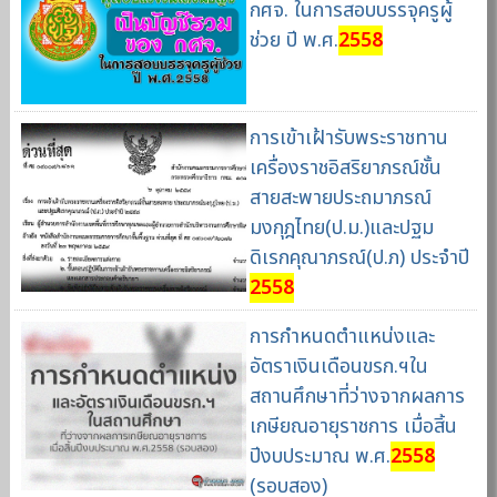
กศจ. ในการสอบบรรจุครูผู้
ช่วย ปี พ.ศ.
2558
การเข้าเฝ้ารับพระราชทาน
เครื่องราชอิสริยาภรณ์ชั้น
สายสะพายประถมาภรณ์
มงกุฎไทย(ป.ม.)และปฐม
ดิเรกคุณาภรณ์(ป.ภ) ประจำปี
2558
การกำหนดตำแหน่งและ
อัตราเงินเดือนขรก.ฯใน
สถานศึกษาที่ว่างจากผลการ
เกษียณอายุราชการ เมื่อสิ้น
ปีงบประมาณ พ.ศ.
2558
(รอบสอง)