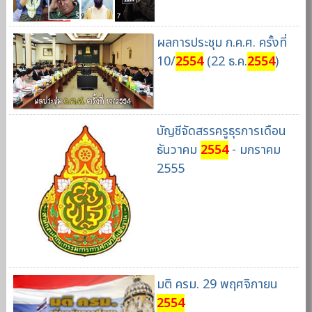
ผลการประชุม ก.ค.ศ. ครั้งที่
10/
2554
(22 ธ.ค.
2554
)
บัญชีจัดสรรครูธุรการเดือน
ธันวาคม
2554
- มกราคม
2555
มติ ครม. 29 พฤศจิกายน
2554