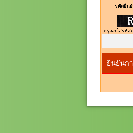
รหัสยืน
กรุณาใส่รหัสด