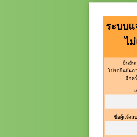
ระบบแจ
ไม
ยืนยั
โปรดยืนยันก
อีกคร
เ
ชื่อผู้แจ้ง