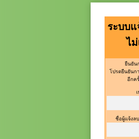
ระบบแจ
ไม
ยืนยั
โปรดยืนยันก
อีกคร
เ
ชื่อผู้แจ้ง