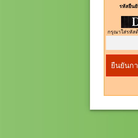
รหัสยืน
กรุณาใส่รหัสด