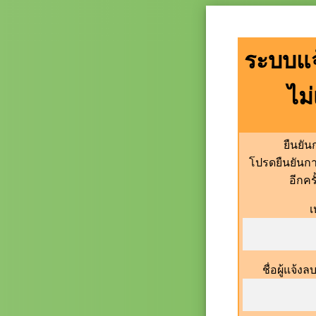
ระบบแจ
ไม
ยืนยั
โปรดยืนยันก
อีกคร
เ
ชื่อผู้แจ้ง