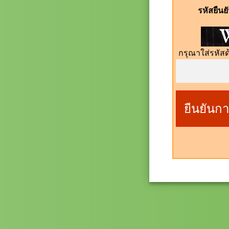
รหัสยืน
กรุณาใส่รหัสด