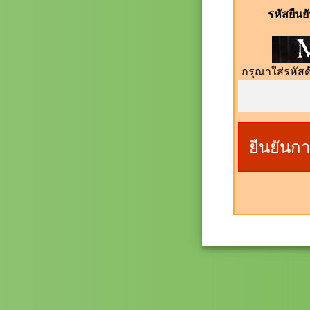
รหัสยืน
กรุณาใส่รหัสด