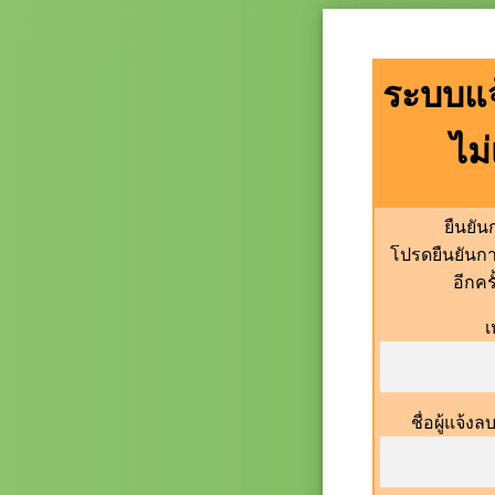
ระบบแจ
ไม
ยืนยั
โปรดยืนยันก
อีกคร
เ
ชื่อผู้แจ้ง