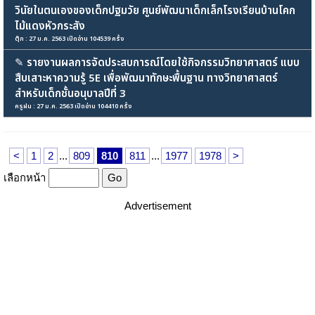
วินัยในตนเองของเด็กปฐมวัย ศูนย์พัฒนาเด็กเล็กโรงเรียนบ้านโคก
ไม้แดงหัวกระสัง
ตุ๊ก : 27 ม.ค. 2563 เปิดอ่าน 104539 ครั้ง
✎
รายงานผลการจัดประสบการณ์โดยใช้กิจกรรมวิทยาศาสตร์ แบบ
สืบเสาะหาความรู้ 5E เพื่อพัฒนาทักษะพื้นฐาน ทางวิทยาศาสตร์
สำหรับเด็กชั้นอนุบาลปีที่ 3
ครูฝน : 27 ม.ค. 2563 เปิดอ่าน 104410 ครั้ง
<
1
2
...
809
810
811
...
1977
1978
>
เลือกหน้า
Advertisement