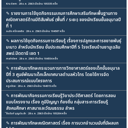
Kru Eem : 28 ม.ค. 2563 เปิดอ่าน 105335 ครั้ง
✎
รายงานการใช้ชุดกิจกรรมเกมการศึกษาเสริมทักษะพื้นฐานทาง
คณิตศาสตร์ด้านมิติสัมพันธ์ (พื้นที่ / ระยะ) ของนักเรียนชั้นอนุบาลปี
ที่ 1
ละมัย ศรีทองชัย : 28 ม.ค. 2563 เปิดอ่าน 104587 ครั้ง
✎
ผลการใช้ชุดกิจกรรมการเรียนรู้ เรื่องการปลูกและการขยายพันธุ์
มะนาว สำหรับนักเรียน ชั้นประถมศึกษาปีที่ 5 โรงเรียนบ้านยามูเฉลิม
สพป.ปัตตานี เขต 1
mahdee : 28 ม.ค. 2563 เปิดอ่าน 104554 ครั้ง
✎
การพัฒนาทักษะกระบวนการทางวิทยาศาสตร์ของเด็กชั้นอนุบาล
ปีที่ 3 ศูนย์พัฒนาเด็กเล็กเทศบาลตำบลหัวไทร โดยใช้การจัด
ประสบการณ์แบบโครงการ
ครูกล้วย : 28 ม.ค. 2563 เปิดอ่าน 104515 ครั้ง
✎
การพัฒนากิจกรรมการเรียนรู้วิชาประวัติศาสตร์ โดยการสอน
แบบโครงงาน เรื่อง ภูมิปัญญา ท้องถิ่น กลุ่มสาระการเรียนรู้
สังคมศึกษา ศาสนาและวัฒนธรรม สำหร
ีจีรนันท์ บุญประจำ : 28 ม.ค. 2563 เปิดอ่าน 105204 ครั้ง
✎
การพัฒนาทักษะคณิตศาสตร์ เรื่อง การบวกจำนวนนับที่มีผลบก