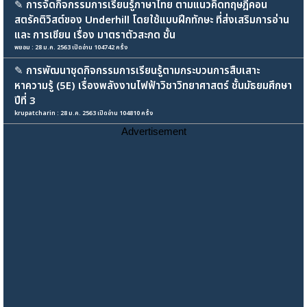
✎
การจัดกิจกรรมการเรียนรู้ภาษาไทย ตามแนวคิดทฤษฎีคอน
สตรัคติวิสต์ของ Underhill โดยใช้แบบฝึกทักษะ ที่ส่งเสริมการอ่าน
และ การเขียน เรื่อง มาตราตัวสะกด ชั้น
พยอม : 28 ม.ค. 2563 เปิดอ่าน 104742 ครั้ง
✎
การพัฒนาชุดกิจกรรมการเรียนรู้ตามกระบวนการสืบเสาะ
หาความรู้ (5E) เรื่องพลังงานไฟฟ้าวิชาวิทยาศาสตร์ ชั้นมัธยมศึกษา
ปีที่ 3
krupatcharin : 28 ม.ค. 2563 เปิดอ่าน 104810 ครั้ง
Advertisement