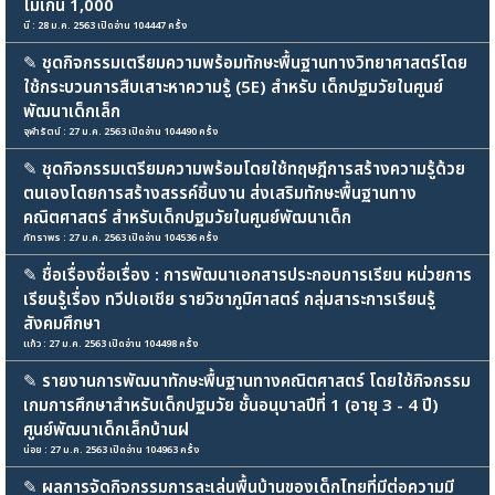
ไม่เกิน 1,000
นี : 28 ม.ค. 2563 เปิดอ่าน 104447 ครั้ง
✎
ชุดกิจกรรมเตรียมความพร้อมทักษะพื้นฐานทางวิทยาศาสตร์โดย
ใช้กระบวนการสืบเสาะหาความรู้ (5E) สำหรับ เด็กปฐมวัยในศูนย์
พัฒนาเด็กเล็ก
จุฬารัตน์ : 27 ม.ค. 2563 เปิดอ่าน 104490 ครั้ง
✎
ชุดกิจกรรมเตรียมความพร้อมโดยใช้ทฤษฎีการสร้างความรู้ด้วย
ตนเองโดยการสร้างสรรค์ชิ้นงาน ส่งเสริมทักษะพื้นฐานทาง
คณิตศาสตร์ สำหรับเด็กปฐมวัยในศูนย์พัฒนาเด็ก
ภัทราพร : 27 ม.ค. 2563 เปิดอ่าน 104536 ครั้ง
✎
ชื่อเรื่องชื่อเรื่อง : การพัฒนาเอกสารประกอบการเรียน หน่วยการ
เรียนรู้เรื่อง ทวีปเอเชีย รายวิชาภูมิศาสตร์ กลุ่มสาระการเรียนรู้
สังคมศึกษา
แก้ว : 27 ม.ค. 2563 เปิดอ่าน 104498 ครั้ง
✎
รายงานการพัฒนาทักษะพื้นฐานทางคณิตศาสตร์ โดยใช้กิจกรรม
เกมการศึกษาสำหรับเด็กปฐมวัย ชั้นอนุบาลปีที่ 1 (อายุ 3 - 4 ปี)
ศูนย์พัฒนาเด็กเล็กบ้านฝ
น่อย : 27 ม.ค. 2563 เปิดอ่าน 104963 ครั้ง
✎
ผลการจัดกิจกรรมการละเล่นพื้นบ้านของเด็กไทยที่มีต่อความมี