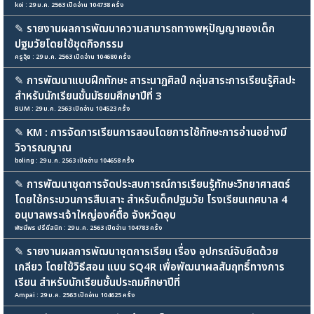
koi : 29 ม.ค. 2563 เปิดอ่าน 104738 ครั้ง
✎
รายงานผลการพัฒนาความสามารถทางพหุปัญญาของเด็ก
ปฐมวัยโดยใช้ชุดกิจกรรม
ครูอุ้ย : 29 ม.ค. 2563 เปิดอ่าน 104680 ครั้ง
✎
การพัฒนาแบบฝึกทักษะ สาระนาฏศิลป์ กลุ่มสาระการเรียนรู้ศิลปะ
สำหรับนักเรียนชั้นมัธยมศึกษาปีที่ 3
BUM : 29 ม.ค. 2563 เปิดอ่าน 104523 ครั้ง
✎
KM : การจัดการเรียนการสอนโดยการใช้ทักษะการอ่านอย่างมี
วิจารณญาณ
boling : 29 ม.ค. 2563 เปิดอ่าน 104658 ครั้ง
✎
การพัฒนาชุดการจัดประสบการณ์การเรียนรู้ทักษะวิทยาศาสตร์
โดยใช้กระบวนการสืบเสาะ สำหรับเด็กปฐมวัย โรงเรียนเทศบาล 4
อนุบาลพระเจ้าใหญ่องค์ตื้อ จังหวัดอุบ
พัชนีพร ปรีดีสนิท : 29 ม.ค. 2563 เปิดอ่าน 104783 ครั้ง
✎
รายงานผลการพัฒนาชุดการเรียน เรื่อง อุปกรณ์จับยึดด้วย
เกลียว โดยใช้วิธีสอน แบบ SQ4R เพื่อพัฒนาผลสัมฤทธิ์ทางการ
เรียน สำหรับนักเรียนชั้นประถมศึกษาปีที่
Ampai : 29 ม.ค. 2563 เปิดอ่าน 104625 ครั้ง