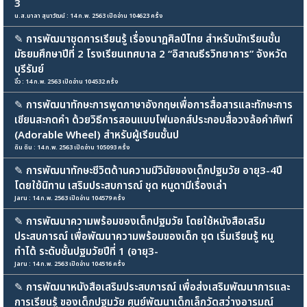
3
น.ส.มาลา สุนาวัฒน์ : 14 ก.พ. 2563 เปิดอ่าน 104623 ครั้ง
✎
การพัฒนาชุดการเรียนรู้ เรื่องนาฏศิลป์ไทย สำหรับนักเรียนชั้น
มัธยมศึกษาปีที่ 2 โรงเรียนเทศบาล 2 “อิสาณธีรวิทยาคาร” จังหวัด
บุรีรัมย์
อิ๋ว : 14 ก.พ. 2563 เปิดอ่าน 104532 ครั้ง
✎
การพัฒนาทักษะการพูดภาษาอังกฤษเพื่อการสื่อสารและทักษะการ
เขียนสะกดคำ ด้วยวิธีการสอนแบบโฟนอกส์ประกอบสื่อวงล้อคำศัพท์
(Adorable Wheel) สำหรับผู้เรียนชั้นป
ดิน ดิน : 14 ก.พ. 2563 เปิดอ่าน 105093 ครั้ง
✎
การพัฒนาทักษะชีวิตด้านความมีวินัยของเด็กปฐมวัย อายุ3-4ปี
โดยใช้นิทาน เสริมประสบการณ์ ชุด หนูดามีเรื่องเล่า
Jaru : 14 ก.พ. 2563 เปิดอ่าน 104579 ครั้ง
✎
การพัฒนาความพร้อมของเด็กปฐมวัย โดยใช้หนังสือเสริม
ประสบการณ์ เพื่อพัฒนาความพร้อมของเด็ก ชุด เริ่มเรียนรู้ หนู
ทำได้ ระดับชั้นปฐมวัยปีที่ 1 (อายุ3-
Jaru : 14 ก.พ. 2563 เปิดอ่าน 104516 ครั้ง
✎
การพัฒนาหนังสือเสริมประสบการณ์ เพื่อส่งเสริมพัฒนาการและ
การเรียนรู้ ของเด็กปฐมวัย ศูนย์พัฒนาเด็กเล็กวัดสว่างอารมณ์