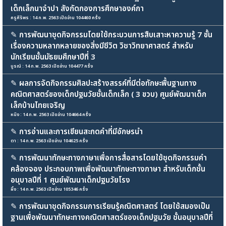
เด็กเล็กนาจำปา สังกัดกองการศึกษาองค์กา
ครูศิริพร : 14 ก.พ. 2563 เปิดอ่าน 104460 ครั้ง
✎
การพัฒนาชุดกิจกรรมโดยใช้กระบวนการสืบเสาะหาความรู้ 7 ขั้น
เรื่องความหลากหลายของสิ่งมีชีวิต วิชาวิทยาศาสตร์ สำหรับ
นักเรียนชั้นมัธยมศึกษาปีที่ 3
บูรณ์ : 14 ก.พ. 2563 เปิดอ่าน 104477 ครั้ง
✎
ผลการจัดกิจกรรมศิลปะสร้างสรรค์ที่มีต่อทักษะพื้นฐานทาง
คณิตศาสตร์ของเด็กปฐมวัยชั้นเด็กเล็ก ( 3 ขวบ) ศูนย์พัฒนาเด็ก
เล็กบ้านไทยเจริญ
หนิง : 14 ก.พ. 2563 เปิดอ่าน 104664 ครั้ง
✎
การอ่านและการเขียนสะกดคำที่มีอักษรนำ
ตา : 14 ก.พ. 2563 เปิดอ่าน 104625 ครั้ง
✎
การพัฒนาทักษะทางภาษาเพื่อการสื่อสารโดยใช้ชุดกิจกรรมคำ
คล้องจอง ประกอบภาพเพื่อพัฒนาทักษะทางภาษา สำหรับเด็กชั้น
อนุบาลปีที่ 1 ศูนย์พัฒนาเด็กปฐมวัยโรง
ผึ้ง : 14 ก.พ. 2563 เปิดอ่าน 105346 ครั้ง
✎
การพัฒนาชุดกิจกรรมการเรียนรู้คณิตศาสตร์ โดยใช้สมองเป็น
ฐานเพื่อพัฒนาทักษะทางคณิตศาสตร์ของเด็กปฐมวัย ชั้นอนุบาลปีที่